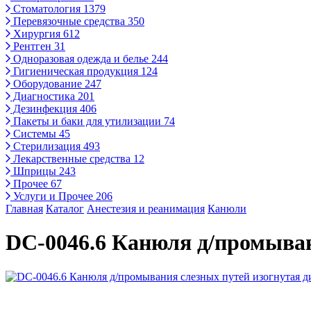
Стоматология
1379
Перевязочные средства
350
Хирургия
612
Рентген
31
Одноразовая одежда и белье
244
Гигиеническая продукция
124
Оборудование
247
Диагностика
201
Дезинфекция
406
Пакеты и баки для утилизации
74
Системы
45
Стерилизация
493
Лекарственные средства
12
Шприцы
243
Прочее
67
Услуги и Прочее
206
Главная
Каталог
Анестезия и реанимация
Канюли
DC-0046.6 Канюля д/промыван