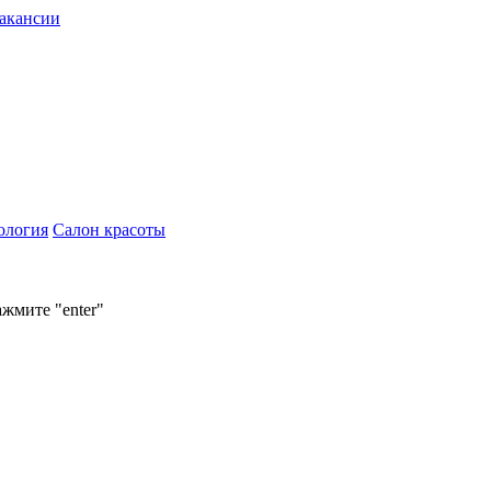
акансии
ология
Салон красоты
ажмите "enter"