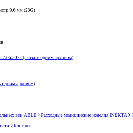
етр 0,6 мм (23G)
ев
27.06.2072 (скачать одним архивом)
ь одним архивом)
ральных вен ABLE
Расходные медицинские изделия INEKTA
С
ности
Контакты