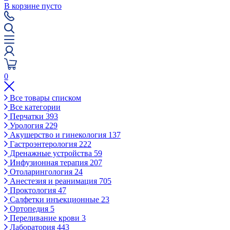
В корзине пусто
0
Все товары списком
Все категории
Перчатки
393
Урология
229
Акушерство и гинекология
137
Гастроэнтерология
222
Дренажные устройства
59
Инфузионная терапия
207
Отоларингология
24
Анестезия и реанимация
705
Проктология
47
Салфетки инъекционные
23
Ортопедия
5
Переливание крови
3
Лаборатория
443