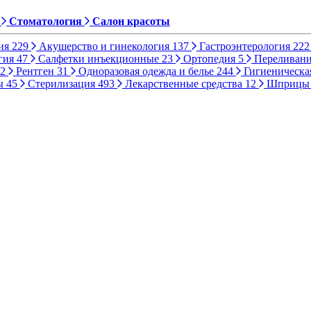
Стоматология
Салон красоты
ия
229
Акушерство и гинекология
137
Гастроэнтерология
222
гия
47
Салфетки инъекционные
23
Ортопедия
5
Переливани
2
Рентген
31
Одноразовая одежда и белье
244
Гигиеническа
ы
45
Стерилизация
493
Лекарственные средства
12
Шприц