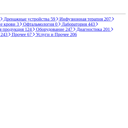
Дренажные устройства
59
Инфузионная терапия
207
е крови
3
Офтальмология
0
Лаборатория
443
я продукция
124
Оборудование
247
Диагностика
201
ы
243
Прочее
67
Услуги и Прочее
206