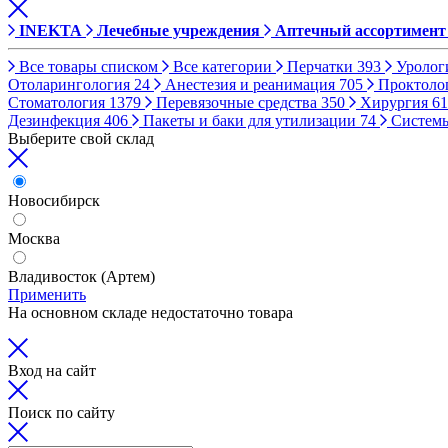
INEKTA
Лечебные учреждения
Аптечный ассортимент
Все товары списком
Все категории
Перчатки
393
Уролог
Отоларингология
24
Анестезия и реанимация
705
Проктоло
Стоматология
1379
Перевязочные средства
350
Хирургия
61
Дезинфекция
406
Пакеты и баки для утилизации
74
Систем
Выберите свой склад
Новосибирск
Москва
Владивосток (Артем)
Применить
На основном складе недостаточно товара
Вход на сайт
Поиск по сайту