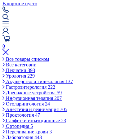
В корзине пусто
0
Все товары списком
Все категории
Перчатки
393
Урология
229
Акушерство и гинекология
137
Гастроэнтерология
222
Дренажные устройства
59
Инфузионная терапия
207
Отоларингология
24
Анестезия и реанимация
705
Проктология
47
Салфетки инъекционные
23
Ортопедия
5
Переливание крови
3
Лаборатория
443