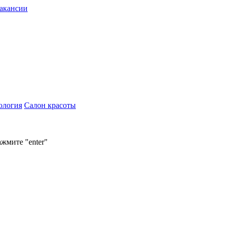
акансии
ология
Салон красоты
ажмите "enter"