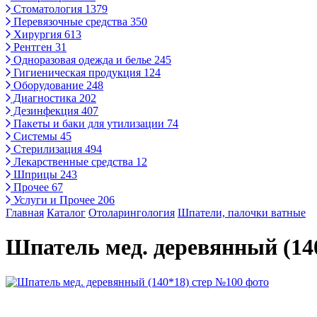
Стоматология
1379
Перевязочные средства
350
Хирургия
613
Рентген
31
Одноразовая одежда и белье
245
Гигиеническая продукция
124
Оборудование
248
Диагностика
202
Дезинфекция
407
Пакеты и баки для утилизации
74
Системы
45
Стерилизация
494
Лекарственные средства
12
Шприцы
243
Прочее
67
Услуги и Прочее
206
Главная
Каталог
Отоларингология
Шпатели, палочки ватные
Шпатель мед. деревянный (14