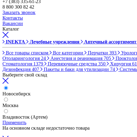
+7 (383) 335-61-23
8 800 300 82 42
Заказать звонок
Контакты
Вакансии
Каталог
INEKTA
Лечебные учреждения
Аптечный ассортимент
Все товары списком
Все категории
Перчатки
393
Уролог
Отоларингология
24
Анестезия и реанимация
705
Проктоло
Стоматология
1379
Перевязочные средства
350
Хирургия
61
Дезинфекция
407
Пакеты и баки для утилизации
74
Систем
Выберите свой склад
Новосибирск
Москва
Владивосток (Артем)
Применить
На основном складе недостаточно товара