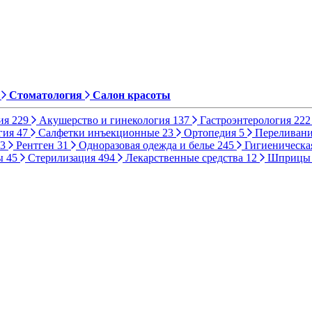
Стоматология
Салон красоты
ия
229
Акушерство и гинекология
137
Гастроэнтерология
222
гия
47
Салфетки инъекционные
23
Ортопедия
5
Переливани
3
Рентген
31
Одноразовая одежда и белье
245
Гигиеническа
ы
45
Стерилизация
494
Лекарственные средства
12
Шприц