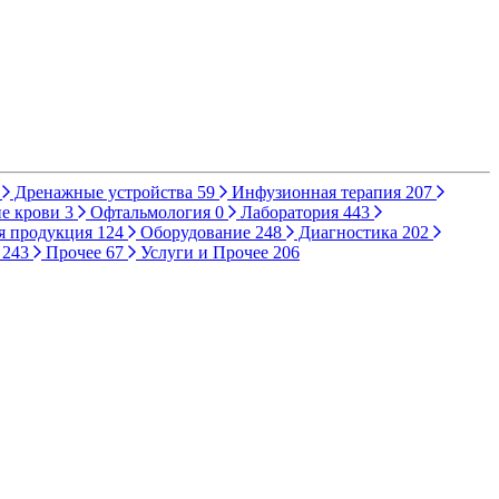
Дренажные устройства
59
Инфузионная терапия
207
е крови
3
Офтальмология
0
Лаборатория
443
я продукция
124
Оборудование
248
Диагностика
202
ы
243
Прочее
67
Услуги и Прочее
206