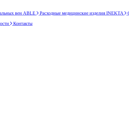
ральных вен ABLE
Расходные медицинские изделия INEKTA
С
ности
Контакты