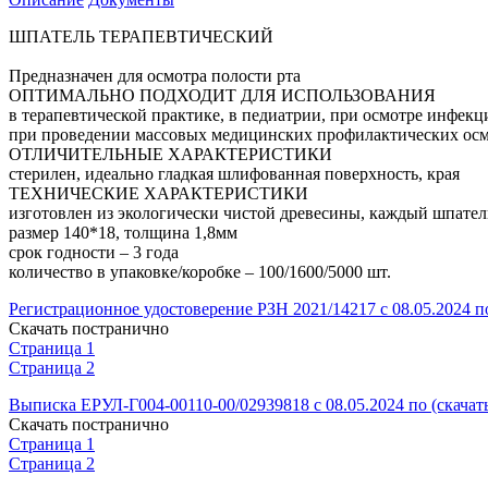
ШПАТЕЛЬ ТЕРАПЕВТИЧЕСКИЙ
Предназначен для осмотра полости рта
ОПТИМАЛЬНО ПОДХОДИТ ДЛЯ ИСПОЛЬЗОВАНИЯ
в терапевтической практике, в педиатрии, при осмотре инфек
при проведении массовых медицинских профилактических ос
ОТЛИЧИТЕЛЬНЫЕ ХАРАКТЕРИСТИКИ
стерилен, идеально гладкая шлифованная поверхность, края
ТЕХНИЧЕСКИЕ ХАРАКТЕРИСТИКИ
изготовлен из экологически чистой древесины, каждый шпател
размер 140*18, толщина 1,8мм
срок годности – 3 года
количество в упаковке/коробке – 100/1600/5000 шт.
Регистрационное удостоверение РЗН 2021/14217 с 08.05.2024 по
Скачать постранично
Страница 1
Страница 2
Выписка ЕРУЛ-Г004-00110-00/02939818 с 08.05.2024 по (скачат
Скачать постранично
Страница 1
Страница 2