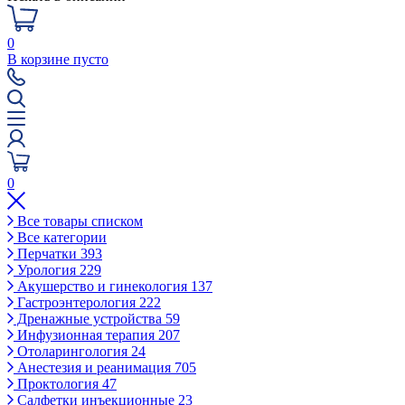
0
В корзине пусто
0
Все товары списком
Все категории
Перчатки
393
Урология
229
Акушерство и гинекология
137
Гастроэнтерология
222
Дренажные устройства
59
Инфузионная терапия
207
Отоларингология
24
Анестезия и реанимация
705
Проктология
47
Салфетки инъекционные
23