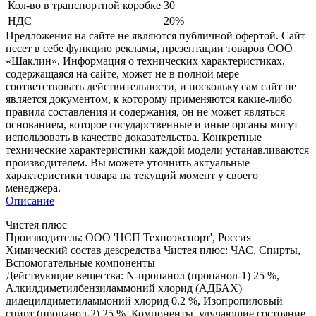
Кол-во в транспортной коробке
30
НДС
20%
Предложения на сайте не являются публичной офертой. Сайт
несет в себе функцию рекламы, презентации товаров ООО
«Шаклин». Информация о технических характеристиках,
содержащаяся на сайте, может не в полной мере
соответствовать действительности, и поскольку сам сайт не
является документом, к которому применяются какие-либо
правила составления и содержания, он не может являться
основанием, которое государственные и иные органы могут
использовать в качестве доказательства. Конкретные
технические характеристики каждой модели устанавливаются
производителем. Вы можете уточнить актуальные
характеристики товара на текущий момент у своего
менеджера.
Описание
Чистея плюс
Производитель: ООО 'ЦСП Техноэкспорт', Россия
Химический состав дезсредства Чистея плюс: ЧАС, Спирты,
Вспомогательные компоненты
Действующие вещества: N-пропанол (пропанол-1) 25 %,
Алкилдиметилбензиламмоний хлорид (АДБАХ) +
дидецилдиметиламмоний хлорид 0.2 %, Изопропиловый
спирт (пропанол-2) 25 %, Компоненты, улучающие состояние