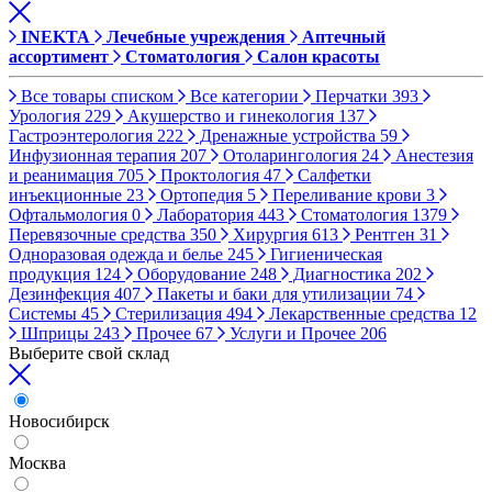
INEKTA
Лечебные учреждения
Аптечный
ассортимент
Стоматология
Салон красоты
Все товары списком
Все категории
Перчатки
393
Урология
229
Акушерство и гинекология
137
Гастроэнтерология
222
Дренажные устройства
59
Инфузионная терапия
207
Отоларингология
24
Анестезия
и реанимация
705
Проктология
47
Салфетки
инъекционные
23
Ортопедия
5
Переливание крови
3
Офтальмология
0
Лаборатория
443
Стоматология
1379
Перевязочные средства
350
Хирургия
613
Рентген
31
Одноразовая одежда и белье
245
Гигиеническая
продукция
124
Оборудование
248
Диагностика
202
Дезинфекция
407
Пакеты и баки для утилизации
74
Системы
45
Стерилизация
494
Лекарственные средства
12
Шприцы
243
Прочее
67
Услуги и Прочее
206
Выберите свой склад
Новосибирск
Москва