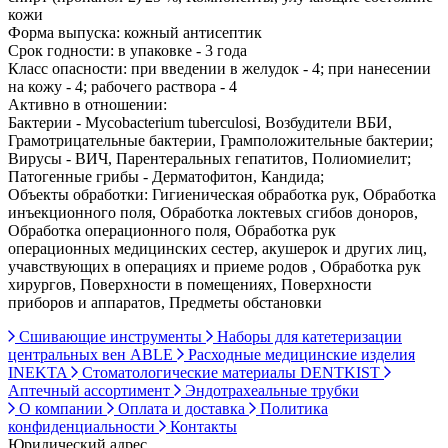
кожи
Форма выпуска: кожный антисептик
Срок годности: в упаковке - 3 года
Класс опасности: при введении в желудок - 4; при нанесении
на кожу - 4; рабочего раствора - 4
Активно в отношении:
Бактерии - Mycobacterium tuberculosi, Возбудители ВБИ,
Грамотрицательные бактерии, Грамположительные бактерии;
Вирусы - ВИЧ, Парентеральных гепатитов, Полиомиелит;
Патогенные грибы - Дерматофитон, Кандида;
Объекты обработки: Гигиеническая обработка рук, Обработка
инъекционного поля, Обработка локтевых сгибов доноров,
Обработка операционного поля, Обработка рук
операционных медицинских сестер, акушерок и других лиц,
учавствующих в операциях и приеме родов , Обработка рук
хирургов, Поверхности в помещениях, Поверхности
приборов и аппаратов, Предметы обстановки
Сшивающие инструменты
Наборы для катетеризации
центральных вен ABLE
Расходные медицинские изделия
INEKTA
Стоматологические материалы DENTKIST
Аптечный ассортимент
Эндотрахеальные трубки
О компании
Оплата и доставка
Политика
конфиденциальности
Контакты
Юридический адрес