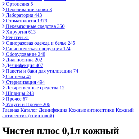
Ортопедия
5
Переливание крови
3
Лаборатория
443
Стоматология
1379
Перевязочные средства
350
Хирургия
613
Рентген
31
Одноразовая одежда и белье
245
Гигиеническая продукция
124
Оборудование
248
Диагностика
202
Дезинфекция
407
Пакеты и баки для утилизации
74
Системы
45
Стерилизация
494
Лекарственные средства
12
Шприцы
243
Прочее
67
Услуги и Прочее
206
Главная
Каталог
Дезинфекция
Кожные антисептики
Кожный
антисептик (спиртовой)
Чистея плюс 0,1л кожный