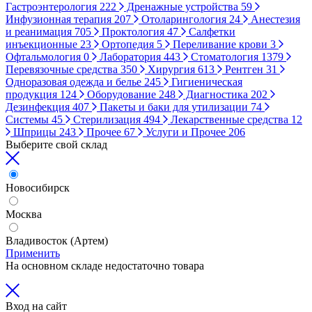
Гастроэнтерология
222
Дренажные устройства
59
Инфузионная терапия
207
Отоларингология
24
Анестезия
и реанимация
705
Проктология
47
Салфетки
инъекционные
23
Ортопедия
5
Переливание крови
3
Офтальмология
0
Лаборатория
443
Стоматология
1379
Перевязочные средства
350
Хирургия
613
Рентген
31
Одноразовая одежда и белье
245
Гигиеническая
продукция
124
Оборудование
248
Диагностика
202
Дезинфекция
407
Пакеты и баки для утилизации
74
Системы
45
Стерилизация
494
Лекарственные средства
12
Шприцы
243
Прочее
67
Услуги и Прочее
206
Выберите свой склад
Новосибирск
Москва
Владивосток (Артем)
Применить
На основном складе недостаточно товара
Вход на сайт