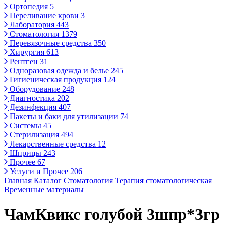
Ортопедия
5
Переливание крови
3
Лаборатория
443
Стоматология
1379
Перевязочные средства
350
Хирургия
613
Рентген
31
Одноразовая одежда и белье
245
Гигиеническая продукция
124
Оборудование
248
Диагностика
202
Дезинфекция
407
Пакеты и баки для утилизации
74
Системы
45
Стерилизация
494
Лекарственные средства
12
Шприцы
243
Прочее
67
Услуги и Прочее
206
Главная
Каталог
Стоматология
Терапия стоматологическая
Временные материалы
ЧамКвикс голубой 3шпр*3гр