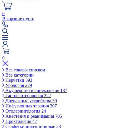
0
В корзине пусто
0
Все товары списком
Все категории
Перчатки
393
Урология
229
Акушерство и гинекология
137
Гастроэнтерология
222
Дренажные устройства
59
Инфузионная терапия
207
Отоларингология
24
Анестезия и реанимация
705
Проктология
47
Салфетки инъекционные
23