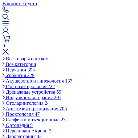
В корзине пусто
0
Все товары списком
Все категории
Перчатки
393
Урология
229
Акушерство и гинекология
137
Гастроэнтерология
222
Дренажные устройства
59
Инфузионная терапия
207
Отоларингология
24
Анестезия и реанимация
705
Проктология
47
Салфетки инъекционные
23
Ортопедия
5
Переливание крови
3
Лаборатория
443