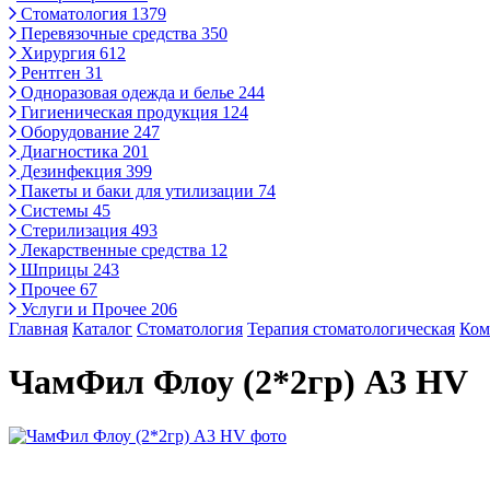
Стоматология
1379
Перевязочные средства
350
Хирургия
612
Рентген
31
Одноразовая одежда и белье
244
Гигиеническая продукция
124
Оборудование
247
Диагностика
201
Дезинфекция
399
Пакеты и баки для утилизации
74
Системы
45
Стерилизация
493
Лекарственные средства
12
Шприцы
243
Прочее
67
Услуги и Прочее
206
Главная
Каталог
Стоматология
Терапия стоматологическая
Ком
ЧамФил Флоу (2*2гр) А3 HV