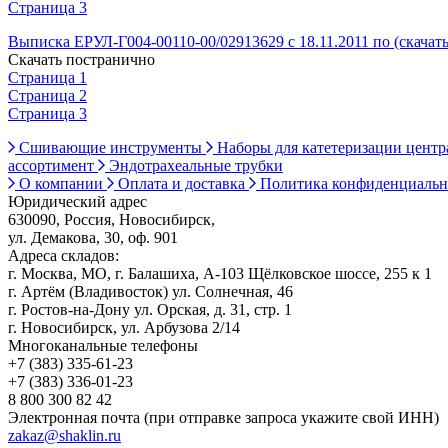
Страница 3
Выписка ЕРУЛ-Г004-00110-00/02913629 с 18.11.2011 по (скачат
Скачать постранично
Страница 1
Страница 2
Страница 3
Сшивающие инструменты
Наборы для катетеризации цент
ассортимент
Эндотрахеальные трубки
О компании
Оплата и доставка
Политика конфиденциаль
Юридический адрес
630090, Россия, Новосибирск,
ул. Демакова, 30, оф. 901
Адреса складов:
г. Москва, МО, г. Балашиха, А-103 Щёлковское шоссе, 255 к 1
г. Артём (Владивосток) ул. Солнечная, 46
г. Ростов-на-Дону ул. Орская, д. 31, стр. 1
г. Новосибирск, ул. Арбузова 2/14
Многоканальные телефоны
+7 (383) 335-61-23
+7 (383) 336-01-23
8 800 300 82 42
Электронная почта (при отправке запроса укажите свой ИНН)
zakaz@shaklin.ru