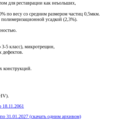
лом для реставрации как неьольших,
0% по весу со средним размером частиц 0,5мкм.
й полимеризационной усадкой (2,3%).
чностью.
 3-5 класс), микротрещин,
х дефектов.
х конструкций.
HV).
 18.11.2061
о 31.01.2027 (скачать одним архивом)