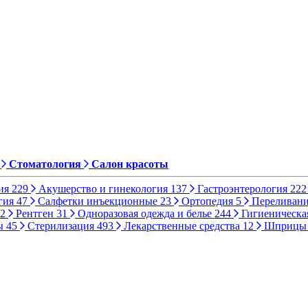
Стоматология
Салон красоты
ия
229
Акушерство и гинекология
137
Гастроэнтерология
222
гия
47
Салфетки инъекционные
23
Ортопедия
5
Переливани
2
Рентген
31
Одноразовая одежда и белье
244
Гигиеническа
ы
45
Стерилизация
493
Лекарственные средства
12
Шприц