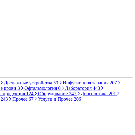
Дренажные устройства
59
Инфузионная терапия
207
е крови
3
Офтальмология
0
Лаборатория
443
я продукция
124
Оборудование
247
Диагностика
201
ы
243
Прочее
67
Услуги и Прочее
206