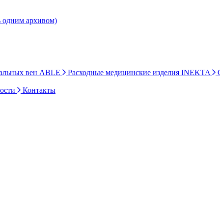
ь одним архивом)
ральных вен ABLE
Расходные медицинские изделия INEKTA
С
ности
Контакты