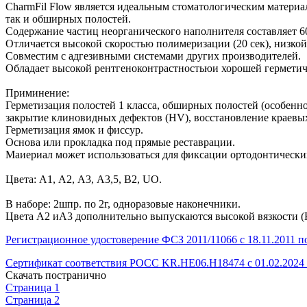
CharmFil Flow является идеальным стоматологическим материа
так и обширных полостей.
Содержание частиц неорганического наполнителя составляет 6
Отличается высокой скоростью полимеризации (20 сек), низко
Совместим с адгезивными системами других производителей.
Обладает высокой рентгеноконтрастностьюи хорошей гермети
Приминение:
Герметизация полостей 1 класса, обширных полостей (особенно
закрытие клиновидных дефектов (HV), восстановление краевы
Герметизация ямок и фиссур.
Основа или прокладка под прямые реставрации.
Маиериал может использоваться для фиксации ортодонтически
Цвета: А1, А2, А3, А3,5, В2, UO.
В наборе: 2шпр. по 2г, одноразовые наконечники.
Цвета А2 иА3 дополнительно выпускаются высокой вязкости (
Регистрационное удостоверение ФСЗ 2011/11066 с 18.11.2011 по
Сертификат соответствия РОСС KR.HE06.Н18474 с 01.02.2024 п
Скачать постранично
Страница 1
Страница 2