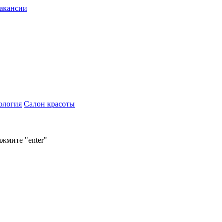
акансии
ология
Салон красоты
ажмите "enter"