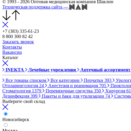
© 1993 - 2026 Оптовая медицинская компания Шаклин
Техническая поддержка сайта
—
+7 (383) 335-61-23
8 800 300 82 42
Заказать звонок
Контакты
Вакансии
Каталог
INEKTA
Лечебные учреждения
Аптечный ассортимент
Все товары списком
Все категории
Перчатки
393
Уролог
Отоларингология
24
Анестезия и реанимация
705
Проктоло
Стоматология
1379
Перевязочные средства
350
Хирургия
61
Дезинфекция
399
Пакеты и баки для утилизации
74
Систем
Выберите свой склад
Новосибирск
Москва