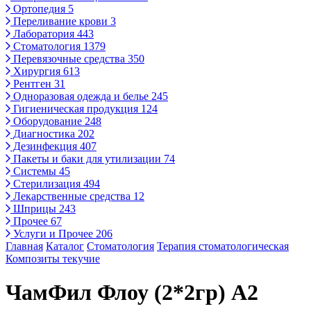
Ортопедия
5
Переливание крови
3
Лаборатория
443
Стоматология
1379
Перевязочные средства
350
Хирургия
613
Рентген
31
Одноразовая одежда и белье
245
Гигиеническая продукция
124
Оборудование
248
Диагностика
202
Дезинфекция
407
Пакеты и баки для утилизации
74
Системы
45
Стерилизация
494
Лекарственные средства
12
Шприцы
243
Прочее
67
Услуги и Прочее
206
Главная
Каталог
Стоматология
Терапия стоматологическая
Композиты текучие
ЧамФил Флоу (2*2гр) А2