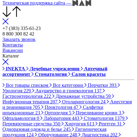
Техническая поддержка сайта
—
+7 (383) 335-61-23
8 800 300 82 42
Заказать звонок
Контакты
Вакансии
Каталог
INEKTA
Лечебные учреждения
Аптечный
ассортимент
Стоматология
Салон красоты
Все товары списком
Все категории
Перчатки
393
Урология
229
Акушерство и гинекология
137
Гастроэнтерология
222
Дренажные устройства
59
Инфузионная терапия
207
Отоларингология
24
Анестезия
и реанимация
705
Проктология
47
Салфетки
инъекционные
23
Ортопедия
5
Переливание крови
3
Офтальмология
0
Лаборатория
443
Стоматология
1379
Перевязочные средства
350
Хирургия
613
Рентген
31
Одноразовая одежда и белье
245
Гигиеническая
продукция
124
Оборудование
248
Диагностика
202