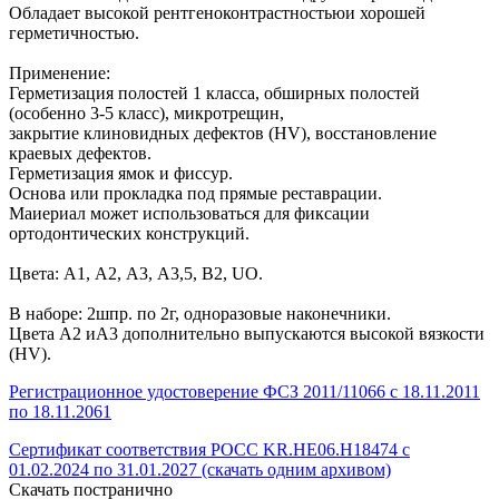
Обладает высокой рентгеноконтрастностьюи хорошей
герметичностью.
Применение:
Герметизация полостей 1 класса, обширных полостей
(особенно 3-5 класс), микротрещин,
закрытие клиновидных дефектов (HV), восстановление
краевых дефектов.
Герметизация ямок и фиссур.
Основа или прокладка под прямые реставрации.
Маиериал может использоваться для фиксации
ортодонтических конструкций.
Цвета: А1, А2, А3, А3,5, В2, UO.
В наборе: 2шпр. по 2г, одноразовые наконечники.
Цвета А2 иА3 дополнительно выпускаются высокой вязкости
(HV).
Регистрационное удостоверение ФСЗ 2011/11066 с 18.11.2011
по 18.11.2061
Сертификат соответствия РОСС KR.HE06.Н18474 с
01.02.2024 по 31.01.2027 (скачать одним архивом)
Скачать постранично