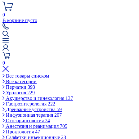
0
В корзине пусто
0
Все товары списком
Все категории
Перчатки
393
Урология
229
Акушерство и гинекология
137
Гастроэнтерология
222
Дренажные устройства
59
Инфузионная терапия
207
Отоларингология
24
Анестезия и реанимация
705
Проктология
47
Салфетки инъекционные
23