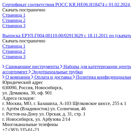
Сертификат соответствия РОСС KR.HE06.Н18474 с 01.02.2024 п
Скачать постранично
Страница 1
Страница 2
Страница 3
Выписка ЕРУЛ-Г004-00110-00/02913629 с 18.11.2011 по (скачат
Скачать постранично
Страница 1
Страница 2
Страница 3
Сшивающие инструменты
Наборы для катетеризации цент
ассортимент
Эндотрахеальные трубки
О компании
Оплата и доставка
Политика конфиденциаль
Юридический адрес
630090, Россия, Новосибирск,
ул. Демакова, 30, оф. 901
Адреса складов:
г. Москва, МО, г. Балашиха, А-103 Щёлковское шоссе, 255 к 1
г. Артём (Владивосток) ул. Солнечная, 46
г. Ростов-на-Дону ул. Орская, д. 31, стр. 1
г. Новосибирск, ул. Арбузова 2/14
Многоканальные телефоны
+7 (383) 335-61-23