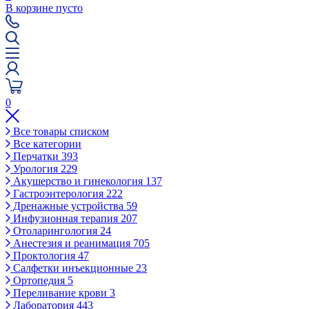
В корзине пусто
0
Все товары списком
Все категории
Перчатки
393
Урология
229
Акушерство и гинекология
137
Гастроэнтерология
222
Дренажные устройства
59
Инфузионная терапия
207
Отоларингология
24
Анестезия и реанимация
705
Проктология
47
Салфетки инъекционные
23
Ортопедия
5
Переливание крови
3
Лаборатория
443