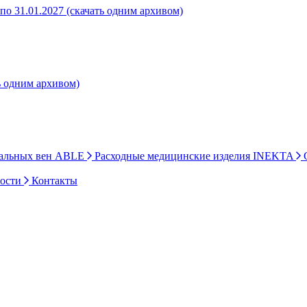
о 31.01.2027 (скачать одним архивом)
ь одним архивом)
ральных вен ABLE
Расходные медицинские изделия INEKTA
С
ности
Контакты