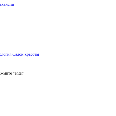
акансии
ология
Салон красоты
ажмите "enter"