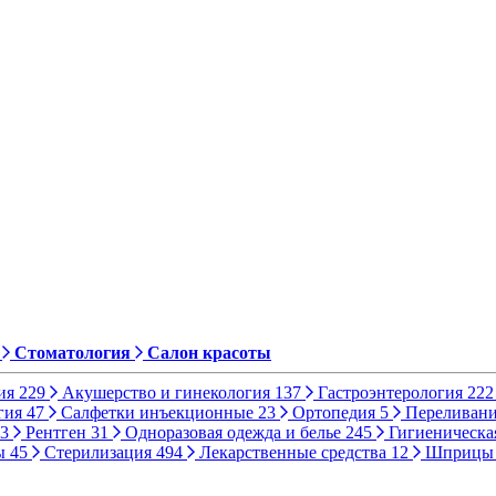
Стоматология
Салон красоты
ия
229
Акушерство и гинекология
137
Гастроэнтерология
222
гия
47
Салфетки инъекционные
23
Ортопедия
5
Переливани
3
Рентген
31
Одноразовая одежда и белье
245
Гигиеническа
ы
45
Стерилизация
494
Лекарственные средства
12
Шприц