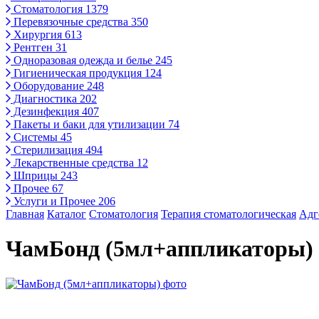
Стоматология
1379
Перевязочные средства
350
Хирургия
613
Рентген
31
Одноразовая одежда и белье
245
Гигиеническая продукция
124
Оборудование
248
Диагностика
202
Дезинфекция
407
Пакеты и баки для утилизации
74
Системы
45
Стерилизация
494
Лекарственные средства
12
Шприцы
243
Прочее
67
Услуги и Прочее
206
Главная
Каталог
Стоматология
Терапия стоматологическая
Адг
ЧамБонд (5мл+аппликаторы)