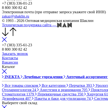
+7 (383) 336-01-23
8 800 300 82 42
Электронная почта (при отправке запроса укажите свой ИНН)
zakaz@shaklin.ru
© 1993 - 2026 Оптовая медицинская компания Шаклин
Техническая поддержка сайта
—
+7 (383) 335-61-23
8 800 300 82 42
Заказать звонок
Контакты
Вакансии
Каталог
INEKTA
Лечебные учреждения
Аптечный ассортимент
Все товары списком
Все категории
Перчатки
393
Уролог
Отоларингология
24
Анестезия и реанимация
705
Проктоло
Стоматология
1379
Перевязочные средства
350
Хирургия
61
Дезинфекция
407
Пакеты и баки для утилизации
74
Систем
Выберите свой склад