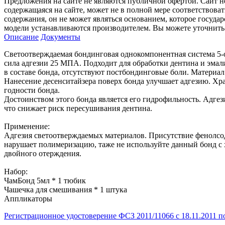
Предложения на сайте не являются публичной офертой. Сайт 
содержащаяся на сайте, может не в полной мере соответствоват
содержания, он не может являться основанием, которое госуда
модели устанавливаются производителем. Вы можете уточнить 
Описание
Документы
Светоотверждаемая бондинговая однокомпонентная система 5-о
сила адгезии 25 МПА. Подходит для обработки дентина и эмал
в составе бонда, отсутствуют постбондинговые боли. Материа
Нанесение десенситайзера поверх бонда улучшает адгезию. Хра
годности бонда.
Достоинством этого бонда является его гидрофильность. Адгез
что снижает риск пересушивания дентина.
Применение:
Адгезия светоотверждаемых материалов. Присутствие фенолсо
нарушает полимеризацию, таже не используйте данный бонд 
двойного отерждения.
Набор:
ЧамБонд 5мл * 1 тюбик
Чашечка для смешивания * 1 штука
Аппликаторы
Регистрационное удостоверение ФСЗ 2011/11066 с 18.11.2011 по