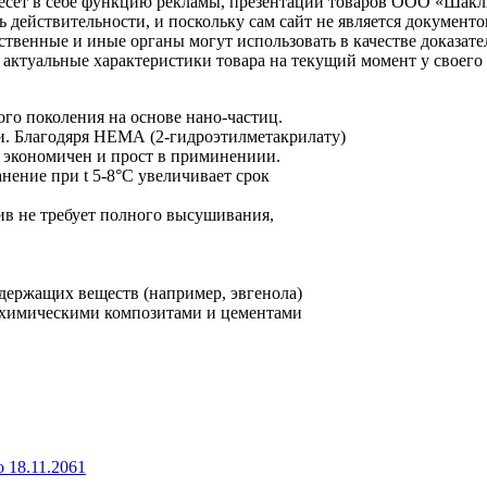
несет в себе функцию рекламы, презентации товаров ООО «Шакл
ь действительности, и поскольку сам сайт не является документ
рственные и иные органы могут использовать в качестве доказат
актуальные характеристики товара на текущий момент у своего
го поколения на основе нано-частиц.
и. Благодяря НЕМА (2-гидроэтилметакрилату)
л экономичен и прост в приминениии.
нение при t 5-8°С увеличивает срок
ив не требует полного высушивания,
держащих веществ (например, эвгенола)
с химическими композитами и цементами
 18.11.2061