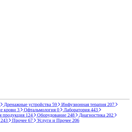
Дренажные устройства
59
Инфузионная терапия
207
е крови
3
Офтальмология
0
Лаборатория
443
я продукция
124
Оборудование
248
Диагностика
202
ы
243
Прочее
67
Услуги и Прочее
206