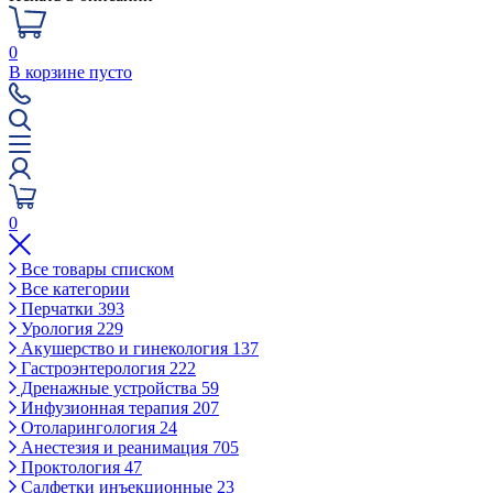
0
В корзине пусто
0
Все товары списком
Все категории
Перчатки
393
Урология
229
Акушерство и гинекология
137
Гастроэнтерология
222
Дренажные устройства
59
Инфузионная терапия
207
Отоларингология
24
Анестезия и реанимация
705
Проктология
47
Салфетки инъекционные
23