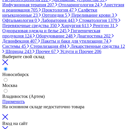
Инфузионная терапия
207
Отоларингология
24
Анестезия
и реанимация
705
Проктология
47
Салфетки
инъекционные
23
Ортопедия
5
Переливание крови
3
Офтальмология
0
Лаборатория
443
Стоматология
1379
Перевязочные средства
350
Хирургия
613
Рентген
31
Одноразовая одежда и белье
245
Гигиеническая
продукция
124
Оборудование
248
Диагностика
202
Дезинфекция
407
Пакеты и баки для утилизации
74
Системы
45
Стерилизация
494
Лекарственные средства
12
Шприцы
243
Прочее
67
Услуги и Прочее
206
Выберите свой склад
Новосибирск
Москва
Владивосток (Артем)
Применить
На основном складе недостаточно товара
Вход на сайт