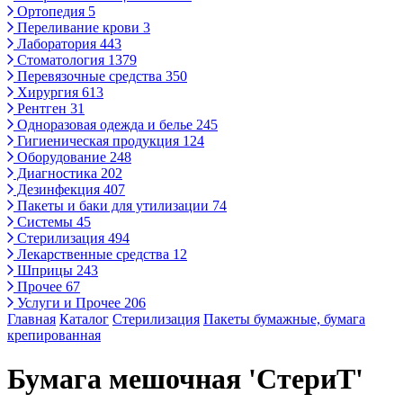
Ортопедия
5
Переливание крови
3
Лаборатория
443
Стоматология
1379
Перевязочные средства
350
Хирургия
613
Рентген
31
Одноразовая одежда и белье
245
Гигиеническая продукция
124
Оборудование
248
Диагностика
202
Дезинфекция
407
Пакеты и баки для утилизации
74
Системы
45
Стерилизация
494
Лекарственные средства
12
Шприцы
243
Прочее
67
Услуги и Прочее
206
Главная
Каталог
Стерилизация
Пакеты бумажные, бумага
крепированная
Бумага мешочная 'СтериТ'