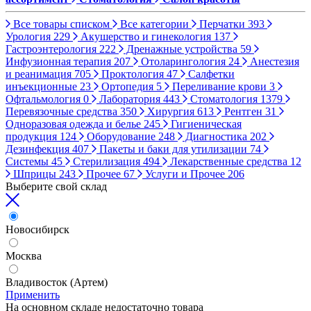
Все товары списком
Все категории
Перчатки
393
Урология
229
Акушерство и гинекология
137
Гастроэнтерология
222
Дренажные устройства
59
Инфузионная терапия
207
Отоларингология
24
Анестезия
и реанимация
705
Проктология
47
Салфетки
инъекционные
23
Ортопедия
5
Переливание крови
3
Офтальмология
0
Лаборатория
443
Стоматология
1379
Перевязочные средства
350
Хирургия
613
Рентген
31
Одноразовая одежда и белье
245
Гигиеническая
продукция
124
Оборудование
248
Диагностика
202
Дезинфекция
407
Пакеты и баки для утилизации
74
Системы
45
Стерилизация
494
Лекарственные средства
12
Шприцы
243
Прочее
67
Услуги и Прочее
206
Выберите свой склад
Новосибирск
Москва
Владивосток (Артем)
Применить
На основном складе недостаточно товара