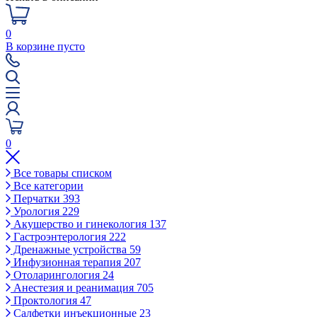
0
В корзине пусто
0
Все товары списком
Все категории
Перчатки
393
Урология
229
Акушерство и гинекология
137
Гастроэнтерология
222
Дренажные устройства
59
Инфузионная терапия
207
Отоларингология
24
Анестезия и реанимация
705
Проктология
47
Салфетки инъекционные
23