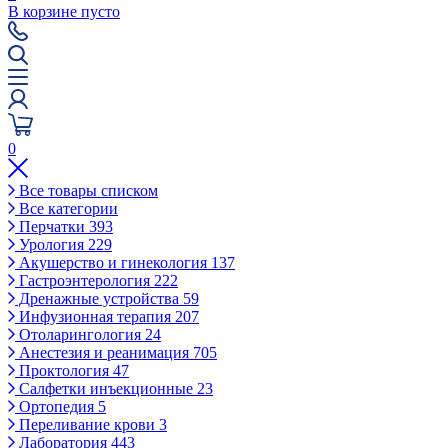
В корзине пусто
0
Все товары списком
Все категории
Перчатки
393
Урология
229
Акушерство и гинекология
137
Гастроэнтерология
222
Дренажные устройства
59
Инфузионная терапия
207
Отоларингология
24
Анестезия и реанимация
705
Проктология
47
Салфетки инъекционные
23
Ортопедия
5
Переливание крови
3
Лаборатория
443