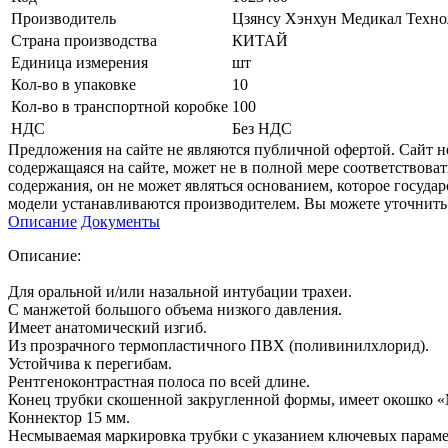
Производитель
Цзянсу Хэнхун Медикал Техн
Страна производства
КИТАЙ
Единица измерения
шт
Кол-во в упаковке
10
Кол-во в транспортной коробке
100
НДС
Без НДС
Предложения на сайте не являются публичной офертой. Сайт 
содержащаяся на сайте, может не в полной мере соответствоват
содержания, он не может являться основанием, которое госуда
модели устанавливаются производителем. Вы можете уточнить 
Описание
Документы
Описание:
Для оральной и/или назальной интубации трахеи.
С манжетой большого объема низкого давления.
Имеет анатомический изгиб.
Из прозрачного термопластичного ПВХ (поливинилхлорид).
Устойчива к перегибам.
Рентгеноконтрастная полоса по всей длине.
Конец трубки скошенной закругленной формы, имеет окошко 
Коннектор 15 мм.
Несмываемая маркировка трубки с указанием ключевых параме