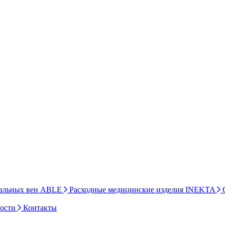
ральных вен ABLE
Расходные медицинские изделия INEKTA
С
ности
Контакты