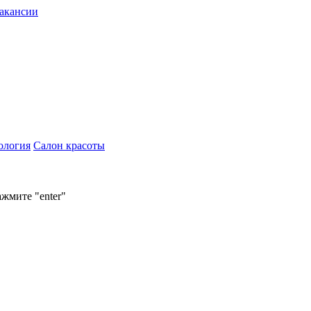
акансии
ология
Салон красоты
ажмите "enter"