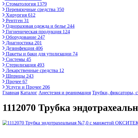
Стоматология
1379
Перевязочные средства
350
Хирургия
612
Рентген
31
Одноразовая одежда и белье
244
Гигиеническая продукция
124
Оборудование
247
Диагностика
201
Дезинфекция
406
Пакеты и баки для утилизации
74
Системы
45
Стерилизация
493
Лекарственные средства
12
Шприцы
243
Прочее
67
Услуги и Прочее
206
Главная
Каталог
Анестезия и реанимация
Трубки, фиксаторы, 
1112070 Трубка эндотрахеал