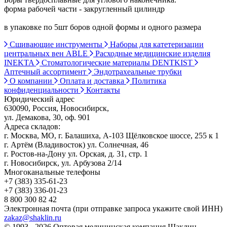
форма рабочей части - закругленный цилиндр
в упаковке по 5шт боров одной формы и одного размера
Сшивающие инструменты
Наборы для катетеризации
центральных вен ABLE
Расходные медицинские изделия
INEKTA
Стоматологические материалы DENTKIST
Аптечный ассортимент
Эндотрахеальные трубки
О компании
Оплата и доставка
Политика
конфиденциальности
Контакты
Юридический адрес
630090, Россия, Новосибирск,
ул. Демакова, 30, оф. 901
Адреса складов:
г. Москва, МО, г. Балашиха, А-103 Щёлковское шоссе, 255 к 1
г. Артём (Владивосток) ул. Солнечная, 46
г. Ростов-на-Дону ул. Орская, д. 31, стр. 1
г. Новосибирск, ул. Арбузова 2/14
Многоканальные телефоны
+7 (383) 335-61-23
+7 (383) 336-01-23
8 800 300 82 42
Электронная почта (при отправке запроса укажите свой ИНН)
zakaz@shaklin.ru
© 1993 - 2026 Оптовая медицинская компания Шаклин