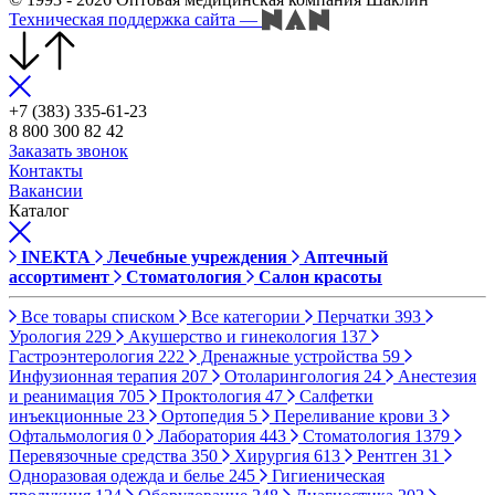
Техническая поддержка сайта
—
+7 (383) 335-61-23
8 800 300 82 42
Заказать звонок
Контакты
Вакансии
Каталог
INEKTA
Лечебные учреждения
Аптечный
ассортимент
Стоматология
Салон красоты
Все товары списком
Все категории
Перчатки
393
Урология
229
Акушерство и гинекология
137
Гастроэнтерология
222
Дренажные устройства
59
Инфузионная терапия
207
Отоларингология
24
Анестезия
и реанимация
705
Проктология
47
Салфетки
инъекционные
23
Ортопедия
5
Переливание крови
3
Офтальмология
0
Лаборатория
443
Стоматология
1379
Перевязочные средства
350
Хирургия
613
Рентген
31
Одноразовая одежда и белье
245
Гигиеническая