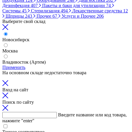
продукция
124
Оборудование
248
Диагностика
202
Дезинфекция
407
Пакеты и баки для утилизации
74
Системы
45
Стерилизация
494
Лекарственные средства
12
Шприцы
243
Прочее
67
Услуги и Прочее
206
Выберите свой склад
Новосибирск
Москва
Владивосток (Артем)
Применить
На основном складе недостаточно товара
Вход на сайт
Поиск по сайту
Введите название или код товара,
нажмите "enter"
Точное соответствие