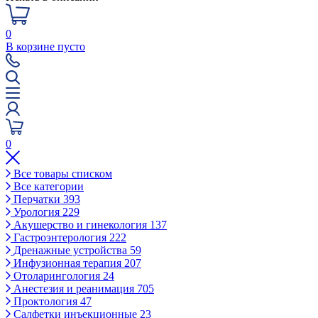
0
В корзине пусто
0
Все товары списком
Все категории
Перчатки
393
Урология
229
Акушерство и гинекология
137
Гастроэнтерология
222
Дренажные устройства
59
Инфузионная терапия
207
Отоларингология
24
Анестезия и реанимация
705
Проктология
47
Салфетки инъекционные
23