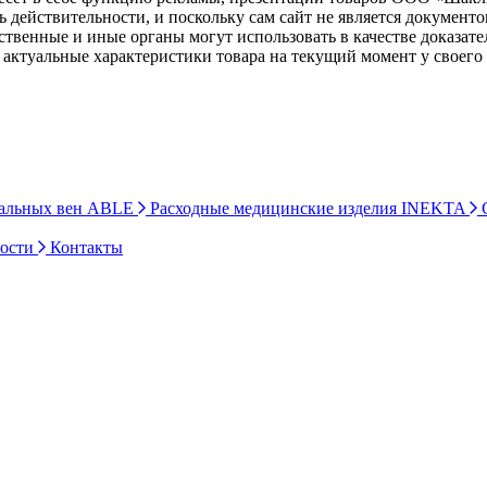
ь действительности, и поскольку сам сайт не является документ
рственные и иные органы могут использовать в качестве доказат
актуальные характеристики товара на текущий момент у своего
ральных вен ABLE
Расходные медицинские изделия INEKTA
С
ности
Контакты