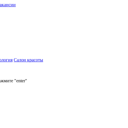
акансии
ология
Салон красоты
ажмите "enter"