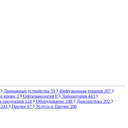
Дренажные устройства
59
Инфузионная терапия
207
е крови
3
Офтальмология
0
Лаборатория
443
я продукция
124
Оборудование
248
Диагностика
202
ы
243
Прочее
67
Услуги и Прочее
206