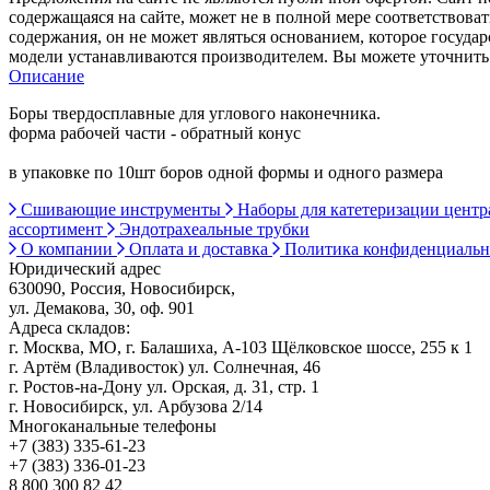
содержащаяся на сайте, может не в полной мере соответствоват
содержания, он не может являться основанием, которое госуда
модели устанавливаются производителем. Вы можете уточнить 
Описание
Боры твердосплавные для углового наконечника.
форма рабочей части - обратный конус
в упаковке по 10шт боров одной формы и одного размера
Сшивающие инструменты
Наборы для катетеризации цент
ассортимент
Эндотрахеальные трубки
О компании
Оплата и доставка
Политика конфиденциаль
Юридический адрес
630090, Россия, Новосибирск,
ул. Демакова, 30, оф. 901
Адреса складов:
г. Москва, МО, г. Балашиха, А-103 Щёлковское шоссе, 255 к 1
г. Артём (Владивосток) ул. Солнечная, 46
г. Ростов-на-Дону ул. Орская, д. 31, стр. 1
г. Новосибирск, ул. Арбузова 2/14
Многоканальные телефоны
+7 (383) 335-61-23
+7 (383) 336-01-23
8 800 300 82 42