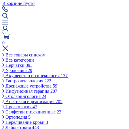
В корзине пусто
0
Все товары списком
Все категории
Перчатки
393
Урология
229
Акушерство и гинекология
137
Гастроэнтерология
222
Дренажные устройства
59
Инфузионная терапия
207
Отоларингология
24
Анестезия и реанимация
705
Проктология
47
Салфетки инъекционные
23
Ортопедия
5
Переливание крови
3
Лаборатория
443