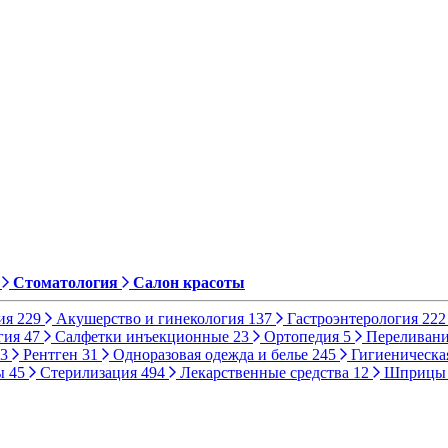
Стоматология
Салон красоты
ия
229
Акушерство и гинекология
137
Гастроэнтерология
222
гия
47
Салфетки инъекционные
23
Ортопедия
5
Переливани
3
Рентген
31
Одноразовая одежда и белье
245
Гигиеническа
ы
45
Стерилизация
494
Лекарственные средства
12
Шприц