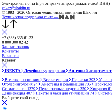
Электронная почта (при отправке запроса укажите свой ИНН)
zakaz@shaklin.ru
© 1993 - 2026 Оптовая медицинская компания Шаклин
Техническая поддержка сайта
—
+7 (383) 335-61-23
8 800 300 82 42
Заказать звонок
Контакты
Вакансии
Каталог
INEKTA
Лечебные учреждения
Аптечный ассортимент
Все товары списком
Все категории
Перчатки
393
Уролог
Отоларингология
24
Анестезия и реанимация
705
Проктоло
Стоматология
1379
Перевязочные средства
350
Хирургия
61
Дезинфекция
407
Пакеты и баки для утилизации
74
Систем
Выберите свой склад