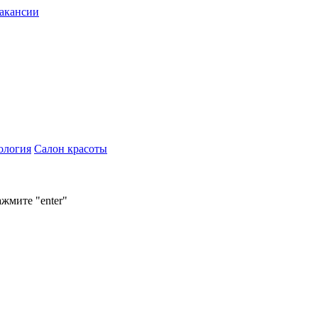
акансии
ология
Салон красоты
ажмите "enter"