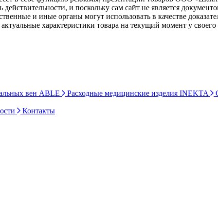
ь действительности, и поскольку сам сайт не является документ
рственные и иные органы могут использовать в качестве доказат
актуальные характеристики товара на текущий момент у своего
ральных вен ABLE
Расходные медицинские изделия INEKTA
С
ности
Контакты