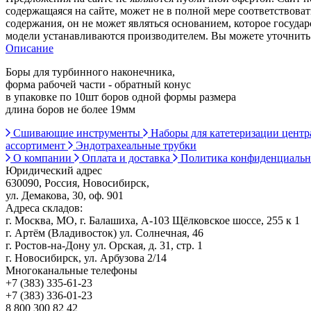
содержащаяся на сайте, может не в полной мере соответствоват
содержания, он не может являться основанием, которое госуда
модели устанавливаются производителем. Вы можете уточнить 
Описание
Боры для турбинного наконечника,
форма рабочей части - обратный конус
в упаковке по 10шт боров одной формы размера
длина боров не более 19мм
Сшивающие инструменты
Наборы для катетеризации цент
ассортимент
Эндотрахеальные трубки
О компании
Оплата и доставка
Политика конфиденциаль
Юридический адрес
630090, Россия, Новосибирск,
ул. Демакова, 30, оф. 901
Адреса складов:
г. Москва, МО, г. Балашиха, А-103 Щёлковское шоссе, 255 к 1
г. Артём (Владивосток) ул. Солнечная, 46
г. Ростов-на-Дону ул. Орская, д. 31, стр. 1
г. Новосибирск, ул. Арбузова 2/14
Многоканальные телефоны
+7 (383) 335-61-23
+7 (383) 336-01-23
8 800 300 82 42