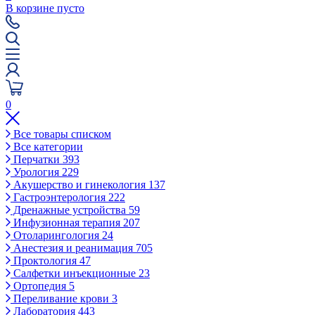
В корзине пусто
0
Все товары списком
Все категории
Перчатки
393
Урология
229
Акушерство и гинекология
137
Гастроэнтерология
222
Дренажные устройства
59
Инфузионная терапия
207
Отоларингология
24
Анестезия и реанимация
705
Проктология
47
Салфетки инъекционные
23
Ортопедия
5
Переливание крови
3
Лаборатория
443