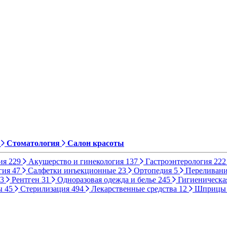
Стоматология
Салон красоты
ия
229
Акушерство и гинекология
137
Гастроэнтерология
222
гия
47
Салфетки инъекционные
23
Ортопедия
5
Переливани
3
Рентген
31
Одноразовая одежда и белье
245
Гигиеническа
ы
45
Стерилизация
494
Лекарственные средства
12
Шприц