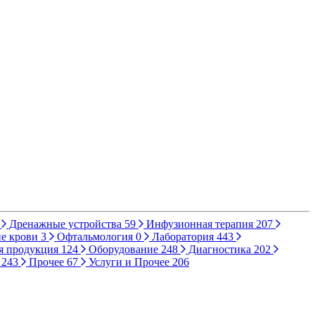
Дренажные устройства
59
Инфузионная терапия
207
е крови
3
Офтальмология
0
Лаборатория
443
я продукция
124
Оборудование
248
Диагностика
202
ы
243
Прочее
67
Услуги и Прочее
206