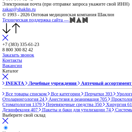
Электронная почта (при отправке запроса укажите свой ИНН)
zakaz@shaklin.ru
© 1993 - 2026 Оптовая медицинская компания Шаклин
Техническая поддержка сайта
—
+7 (383) 335-61-23
8 800 300 82 42
Заказать звонок
Контакты
Вакансии
Каталог
INEKTA
Лечебные учреждения
Аптечный ассортимент
Все товары списком
Все категории
Перчатки
393
Уролог
Отоларингология
24
Анестезия и реанимация
705
Проктоло
Стоматология
1379
Перевязочные средства
350
Хирургия
61
Дезинфекция
407
Пакеты и баки для утилизации
74
Систем
Выберите свой склад