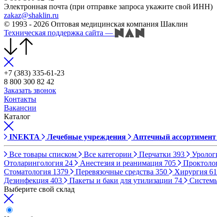
Электронная почта (при отправке запроса укажите свой ИНН)
zakaz@shaklin.ru
© 1993 - 2026 Оптовая медицинская компания Шаклин
Техническая поддержка сайта
—
+7 (383) 335-61-23
8 800 300 82 42
Заказать звонок
Контакты
Вакансии
Каталог
INEKTA
Лечебные учреждения
Аптечный ассортимент
Все товары списком
Все категории
Перчатки
393
Уролог
Отоларингология
24
Анестезия и реанимация
705
Проктоло
Стоматология
1379
Перевязочные средства
350
Хирургия
61
Дезинфекция
403
Пакеты и баки для утилизации
74
Систем
Выберите свой склад