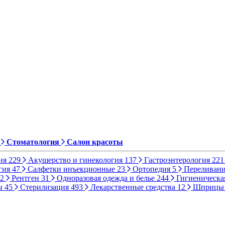
Стоматология
Салон красоты
ия
229
Акушерство и гинекология
137
Гастроэнтерология
221
гия
47
Салфетки инъекционные
23
Ортопедия
5
Переливани
2
Рентген
31
Одноразовая одежда и белье
244
Гигиеническа
ы
45
Стерилизация
493
Лекарственные средства
12
Шприц