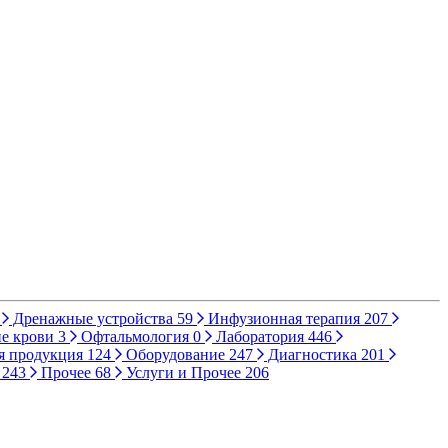
Дренажные устройства
59
Инфузионная терапия
207
е крови
3
Офтальмология
0
Лаборатория
446
я продукция
124
Оборудование
247
Диагностика
201
ы
243
Прочее
68
Услуги и Прочее
206