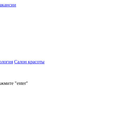
акансии
ология
Салон красоты
ажмите "enter"