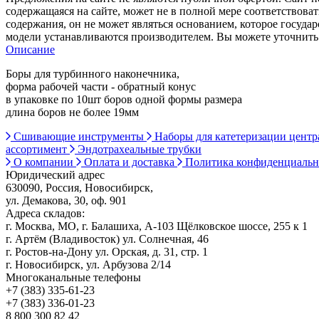
содержащаяся на сайте, может не в полной мере соответствоват
содержания, он не может являться основанием, которое госуда
модели устанавливаются производителем. Вы можете уточнить 
Описание
Боры для турбинного наконечника,
форма рабочей части - обратный конус
в упаковке по 10шт боров одной формы размера
длина боров не более 19мм
Сшивающие инструменты
Наборы для катетеризации цент
ассортимент
Эндотрахеальные трубки
О компании
Оплата и доставка
Политика конфиденциаль
Юридический адрес
630090, Россия, Новосибирск,
ул. Демакова, 30, оф. 901
Адреса складов:
г. Москва, МО, г. Балашиха, А-103 Щёлковское шоссе, 255 к 1
г. Артём (Владивосток) ул. Солнечная, 46
г. Ростов-на-Дону ул. Орская, д. 31, стр. 1
г. Новосибирск, ул. Арбузова 2/14
Многоканальные телефоны
+7 (383) 335-61-23
+7 (383) 336-01-23
8 800 300 82 42