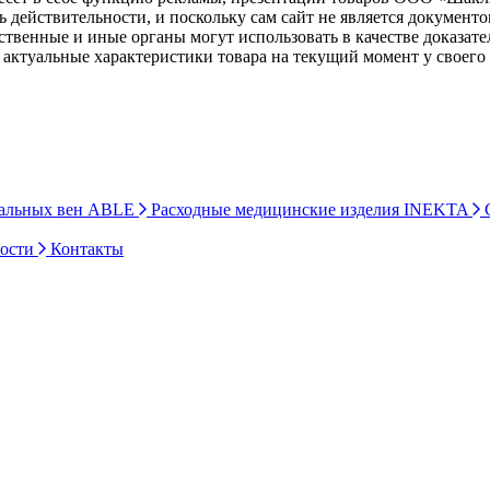
ь действительности, и поскольку сам сайт не является документ
рственные и иные органы могут использовать в качестве доказат
актуальные характеристики товара на текущий момент у своего
ральных вен ABLE
Расходные медицинские изделия INEKTA
С
ности
Контакты