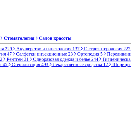
Стоматология
Салон красоты
ия
229
Акушерство и гинекология
137
Гастроэнтерология
222
гия
47
Салфетки инъекционные
23
Ортопедия
5
Переливани
2
Рентген
31
Одноразовая одежда и белье
244
Гигиеническа
ы
45
Стерилизация
493
Лекарственные средства
12
Шприц