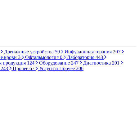
Дренажные устройства
59
Инфузионная терапия
207
е крови
3
Офтальмология
0
Лаборатория
443
я продукция
124
Оборудование
247
Диагностика
201
ы
243
Прочее
67
Услуги и Прочее
206