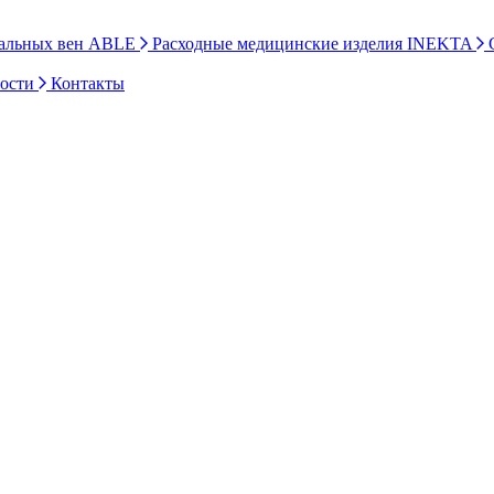
ральных вен ABLE
Расходные медицинские изделия INEKTA
С
ности
Контакты