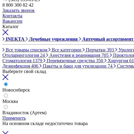
8 800 300 82 42
Заказать звонок
Контакты
Вакансии
Каталог
INEKTA
Лечебные учреждения
Аптечный ассортимент
Все товары списком
Все категории
Перчатки
393
Уролог
Отоларингология
24
Анестезия и реанимация
705
Проктоло
Стоматология
1379
Перевязочные средства
350
Хирургия
61
Дезинфекция
406
Пакеты и баки для утилизации
74
Систем
Выберите свой склад
Новосибирск
Москва
Владивосток (Артем)
Применить
На основном складе недостаточно товара