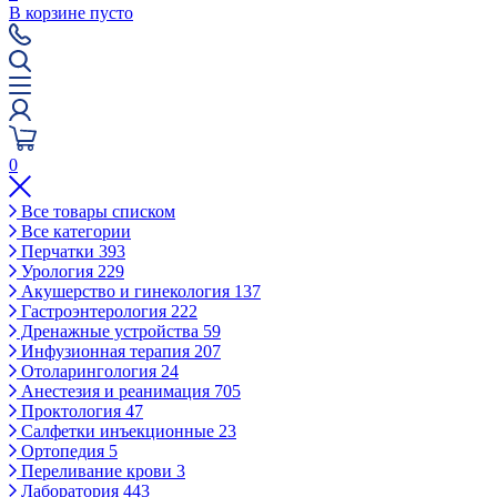
В корзине пусто
0
Все товары списком
Все категории
Перчатки
393
Урология
229
Акушерство и гинекология
137
Гастроэнтерология
222
Дренажные устройства
59
Инфузионная терапия
207
Отоларингология
24
Анестезия и реанимация
705
Проктология
47
Салфетки инъекционные
23
Ортопедия
5
Переливание крови
3
Лаборатория
443