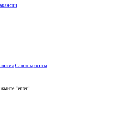
акансии
ология
Салон красоты
ажмите "enter"