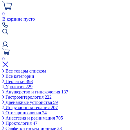
0
В корзине пусто
0
Все товары списком
Все категории
Перчатки
393
Урология
229
Акушерство и гинекология
137
Гастроэнтерология
222
Дренажные устройства
59
Инфузионная терапия
207
Отоларингология
24
Анестезия и реанимация
705
Проктология
47
Салфетки инъекционные
23