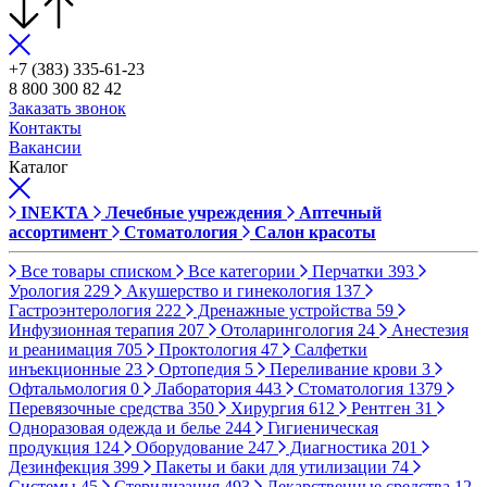
+7 (383) 335-61-23
8 800 300 82 42
Заказать звонок
Контакты
Вакансии
Каталог
INEKTA
Лечебные учреждения
Аптечный
ассортимент
Стоматология
Салон красоты
Все товары списком
Все категории
Перчатки
393
Урология
229
Акушерство и гинекология
137
Гастроэнтерология
222
Дренажные устройства
59
Инфузионная терапия
207
Отоларингология
24
Анестезия
и реанимация
705
Проктология
47
Салфетки
инъекционные
23
Ортопедия
5
Переливание крови
3
Офтальмология
0
Лаборатория
443
Стоматология
1379
Перевязочные средства
350
Хирургия
612
Рентген
31
Одноразовая одежда и белье
244
Гигиеническая
продукция
124
Оборудование
247
Диагностика
201
Дезинфекция
399
Пакеты и баки для утилизации
74
Системы
45
Стерилизация
493
Лекарственные средства
12