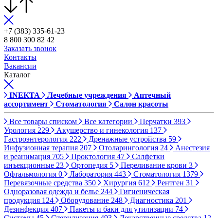
+7 (383) 335-61-23
8 800 300 82 42
Заказать звонок
Контакты
Вакансии
Каталог
INEKTA
Лечебные учреждения
Аптечный
ассортимент
Стоматология
Салон красоты
Все товары списком
Все категории
Перчатки
393
Урология
229
Акушерство и гинекология
137
Гастроэнтерология
222
Дренажные устройства
59
Инфузионная терапия
207
Отоларингология
24
Анестезия
и реанимация
705
Проктология
47
Салфетки
инъекционные
23
Ортопедия
5
Переливание крови
3
Офтальмология
0
Лаборатория
443
Стоматология
1379
Перевязочные средства
350
Хирургия
612
Рентген
31
Одноразовая одежда и белье
244
Гигиеническая
продукция
124
Оборудование
248
Диагностика
201
Дезинфекция
407
Пакеты и баки для утилизации
74
Системы
45
Стерилизация
493
Лекарственные средства
12