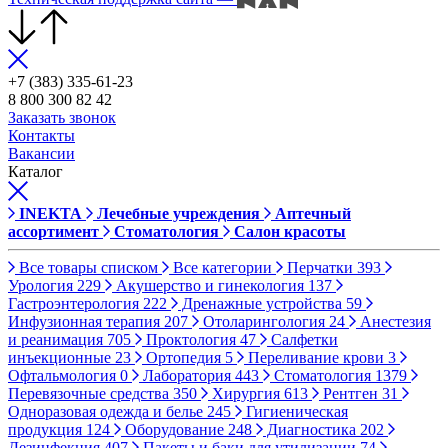
+7 (383) 335-61-23
8 800 300 82 42
Заказать звонок
Контакты
Вакансии
Каталог
INEKTA
Лечебные учреждения
Аптечный
ассортимент
Стоматология
Салон красоты
Все товары списком
Все категории
Перчатки
393
Урология
229
Акушерство и гинекология
137
Гастроэнтерология
222
Дренажные устройства
59
Инфузионная терапия
207
Отоларингология
24
Анестезия
и реанимация
705
Проктология
47
Салфетки
инъекционные
23
Ортопедия
5
Переливание крови
3
Офтальмология
0
Лаборатория
443
Стоматология
1379
Перевязочные средства
350
Хирургия
613
Рентген
31
Одноразовая одежда и белье
245
Гигиеническая
продукция
124
Оборудование
248
Диагностика
202
Дезинфекция
407
Пакеты и баки для утилизации
74