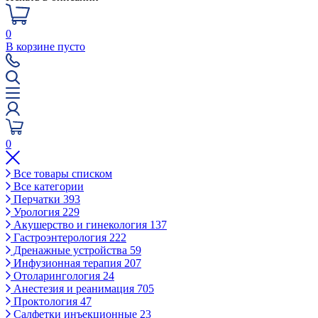
0
В корзине пусто
0
Все товары списком
Все категории
Перчатки
393
Урология
229
Акушерство и гинекология
137
Гастроэнтерология
222
Дренажные устройства
59
Инфузионная терапия
207
Отоларингология
24
Анестезия и реанимация
705
Проктология
47
Салфетки инъекционные
23