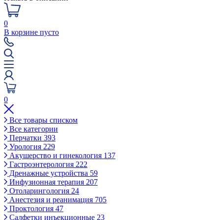
0
В корзине пусто
0
Все товары списком
Все категории
Перчатки
393
Урология
229
Акушерство и гинекология
137
Гастроэнтерология
222
Дренажные устройства
59
Инфузионная терапия
207
Отоларингология
24
Анестезия и реанимация
705
Проктология
47
Салфетки инъекционные
23