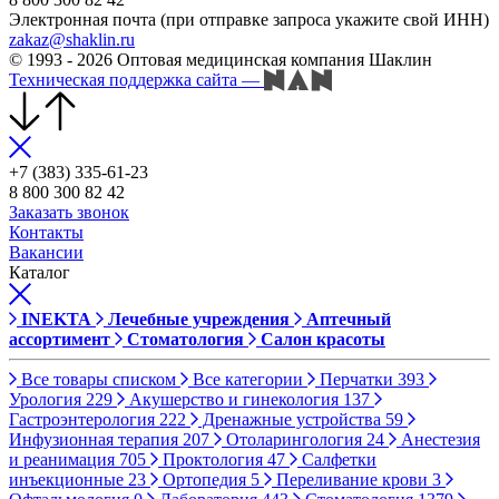
Электронная почта (при отправке запроса укажите свой ИНН)
zakaz@shaklin.ru
© 1993 - 2026 Оптовая медицинская компания Шаклин
Техническая поддержка сайта
—
+7 (383) 335-61-23
8 800 300 82 42
Заказать звонок
Контакты
Вакансии
Каталог
INEKTA
Лечебные учреждения
Аптечный
ассортимент
Стоматология
Салон красоты
Все товары списком
Все категории
Перчатки
393
Урология
229
Акушерство и гинекология
137
Гастроэнтерология
222
Дренажные устройства
59
Инфузионная терапия
207
Отоларингология
24
Анестезия
и реанимация
705
Проктология
47
Салфетки
инъекционные
23
Ортопедия
5
Переливание крови
3