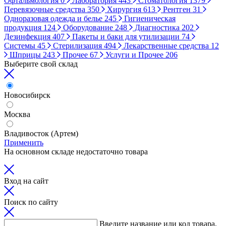
Офтальмология
0
Лаборатория
443
Стоматология
1379
Перевязочные средства
350
Хирургия
613
Рентген
31
Одноразовая одежда и белье
245
Гигиеническая
продукция
124
Оборудование
248
Диагностика
202
Дезинфекция
407
Пакеты и баки для утилизации
74
Системы
45
Стерилизация
494
Лекарственные средства
12
Шприцы
243
Прочее
67
Услуги и Прочее
206
Выберите свой склад
Новосибирск
Москва
Владивосток (Артем)
Применить
На основном складе недостаточно товара
Вход на сайт
Поиск по сайту
Введите название или код товара,