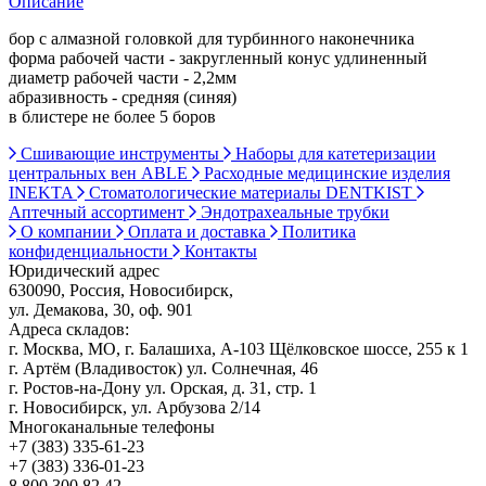
Описание
бор с алмазной головкой для турбинного наконечника
форма рабочей части - закругленный конус удлиненный
диаметр рабочей части - 2,2мм
абразивность - средняя (синяя)
в блистере не более 5 боров
Сшивающие инструменты
Наборы для катетеризации
центральных вен ABLE
Расходные медицинские изделия
INEKTA
Стоматологические материалы DENTKIST
Аптечный ассортимент
Эндотрахеальные трубки
О компании
Оплата и доставка
Политика
конфиденциальности
Контакты
Юридический адрес
630090, Россия, Новосибирск,
ул. Демакова, 30, оф. 901
Адреса складов:
г. Москва, МО, г. Балашиха, А-103 Щёлковское шоссе, 255 к 1
г. Артём (Владивосток) ул. Солнечная, 46
г. Ростов-на-Дону ул. Орская, д. 31, стр. 1
г. Новосибирск, ул. Арбузова 2/14
Многоканальные телефоны
+7 (383) 335-61-23
+7 (383) 336-01-23
8 800 300 82 42