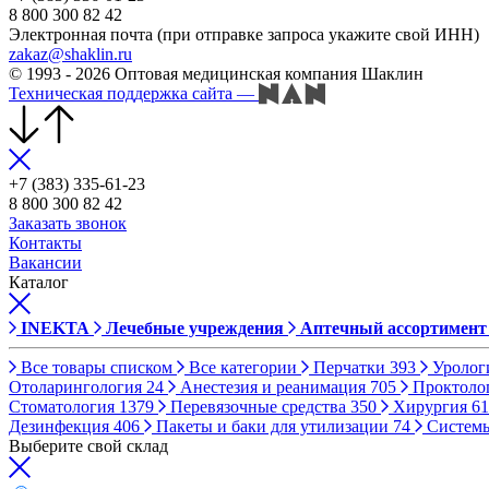
8 800 300 82 42
Электронная почта (при отправке запроса укажите свой ИНН)
zakaz@shaklin.ru
© 1993 - 2026 Оптовая медицинская компания Шаклин
Техническая поддержка сайта
—
+7 (383) 335-61-23
8 800 300 82 42
Заказать звонок
Контакты
Вакансии
Каталог
INEKTA
Лечебные учреждения
Аптечный ассортимент
Все товары списком
Все категории
Перчатки
393
Уролог
Отоларингология
24
Анестезия и реанимация
705
Проктоло
Стоматология
1379
Перевязочные средства
350
Хирургия
61
Дезинфекция
406
Пакеты и баки для утилизации
74
Систем
Выберите свой склад