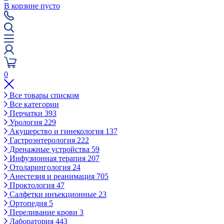
В корзине пусто
0
Все товары списком
Все категории
Перчатки
393
Урология
229
Акушерство и гинекология
137
Гастроэнтерология
222
Дренажные устройства
59
Инфузионная терапия
207
Отоларингология
24
Анестезия и реанимация
705
Проктология
47
Салфетки инъекционные
23
Ортопедия
5
Переливание крови
3
Лаборатория
443