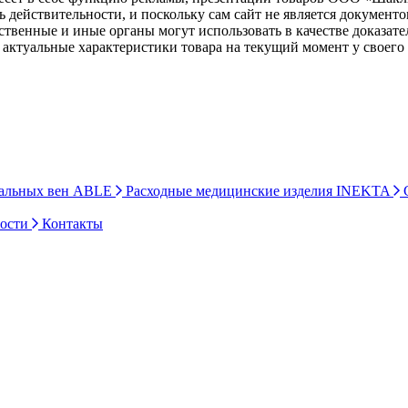
ь действительности, и поскольку сам сайт не является документ
рственные и иные органы могут использовать в качестве доказат
актуальные характеристики товара на текущий момент у своего
ральных вен ABLE
Расходные медицинские изделия INEKTA
С
ности
Контакты