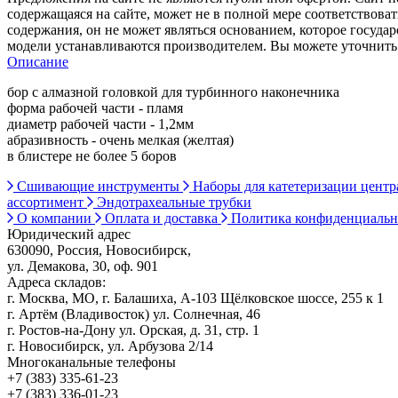
содержащаяся на сайте, может не в полной мере соответствоват
содержания, он не может являться основанием, которое госуда
модели устанавливаются производителем. Вы можете уточнить 
Описание
бор с алмазной головкой для турбинного наконечника
форма рабочей части - пламя
диаметр рабочей части - 1,2мм
абразивность - очень мелкая (желтая)
в блистере не более 5 боров
Сшивающие инструменты
Наборы для катетеризации цент
ассортимент
Эндотрахеальные трубки
О компании
Оплата и доставка
Политика конфиденциаль
Юридический адрес
630090, Россия, Новосибирск,
ул. Демакова, 30, оф. 901
Адреса складов:
г. Москва, МО, г. Балашиха, А-103 Щёлковское шоссе, 255 к 1
г. Артём (Владивосток) ул. Солнечная, 46
г. Ростов-на-Дону ул. Орская, д. 31, стр. 1
г. Новосибирск, ул. Арбузова 2/14
Многоканальные телефоны
+7 (383) 335-61-23
+7 (383) 336-01-23