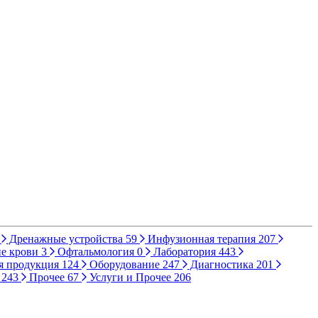
Дренажные устройства
59
Инфузионная терапия
207
е крови
3
Офтальмология
0
Лаборатория
443
я продукция
124
Оборудование
247
Диагностика
201
ы
243
Прочее
67
Услуги и Прочее
206