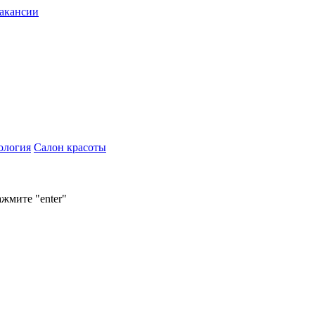
акансии
ология
Салон красоты
ажмите "enter"