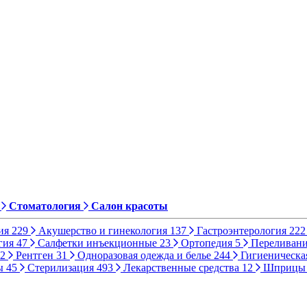
Стоматология
Салон красоты
ия
229
Акушерство и гинекология
137
Гастроэнтерология
222
гия
47
Салфетки инъекционные
23
Ортопедия
5
Переливани
2
Рентген
31
Одноразовая одежда и белье
244
Гигиеническа
ы
45
Стерилизация
493
Лекарственные средства
12
Шприц