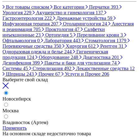
Все товары списком
Все категории
Перчатки
393
Урология
229
Акушерство и гинекология
137
Гастроэнтерология
222
Дренажные устройства
59
Инфузионная терапия
207
Отоларингология
24
Анестезия
и реанимация
705
Проктология
47
Салфетки
инъекционные
23
Ортопедия
5
Переливание крови
3
Офтальмология
0
Лаборатория
443
Стоматология
1379
Перевязочные средства
350
Хирургия
612
Рентген
31
Одноразовая одежда и белье
244
Гигиеническая
продукция
124
Оборудование
248
Диагностика
201
Дезинфекция
399
Пакеты и баки для утилизации
74
Системы
45
Стерилизация
492
Лекарственные средства
12
Шприцы
243
Прочее
67
Услуги и Прочее
206
Выберите свой склад
Новосибирск
Москва
Владивосток (Артем)
Применить
На основном складе недостаточно товара