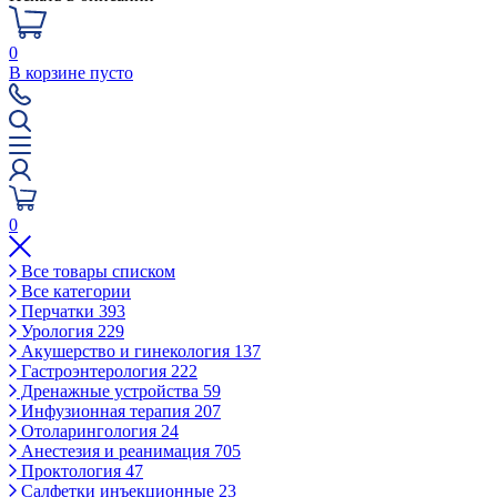
0
В корзине пусто
0
Все товары списком
Все категории
Перчатки
393
Урология
229
Акушерство и гинекология
137
Гастроэнтерология
222
Дренажные устройства
59
Инфузионная терапия
207
Отоларингология
24
Анестезия и реанимация
705
Проктология
47
Салфетки инъекционные
23