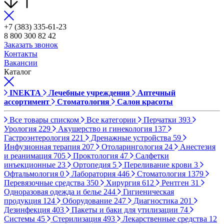
+7 (383) 335-61-23
8 800 300 82 42
Заказать звонок
Контакты
Вакансии
Каталог
INEKTA
Лечебные учреждения
Аптечный
ассортимент
Стоматология
Салон красоты
Все товары списком
Все категории
Перчатки
393
Урология
229
Акушерство и гинекология
137
Гастроэнтерология
221
Дренажные устройства
59
Инфузионная терапия
207
Отоларингология
24
Анестезия
и реанимация
705
Проктология
47
Салфетки
инъекционные
23
Ортопедия
5
Переливание крови
3
Офтальмология
0
Лаборатория
446
Стоматология
1379
Перевязочные средства
350
Хирургия
612
Рентген
31
Одноразовая одежда и белье
244
Гигиеническая
продукция
124
Оборудование
247
Диагностика
201
Дезинфекция
403
Пакеты и баки для утилизации
74
Системы
45
Стерилизация
493
Лекарственные средства
12