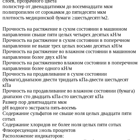
слоев, прозрачного цвета
полиэстер от двенадцатимкм до восемнадцати мкм
полипропилен от сорокамкм до пятидесяти мкм
плотность медицинской бумаги ≥шестьдесятг/м2.
Прочность на растяжение в сухом состоянии в машинном
направлении свыше пяти целых четырех десятых кН/м
Прочность на растяжение в сухом состоянии в поперечном
направлении не выше трех целых восьми десятых кН/м
Прочность на растяжение во влажном состоянии в машинном
направлении более двух кН/м
Прочность на растяжениево влажном состоянии в поперечном
направлении более одного кН/м
Прочность на продавливание в сухом состоянии
(бумаги),диапазон двести тридцать кПа-двести шестьдесят
кПа
Прочность на продавливание во влажном состоянии (бумага)
диапазон сто двадцать кПа-сто шестьдесят кПа
Размер пор девятнадцати мкм
рН водного экстракта пять-восемь
Содержание сульфатов не свыше ноля целых двадцати пяти
сотых
Содержание хлоридов не более ноля целых пяти сотых
Флюоресценция ≥ноль процентов
Расположение индикаторов: