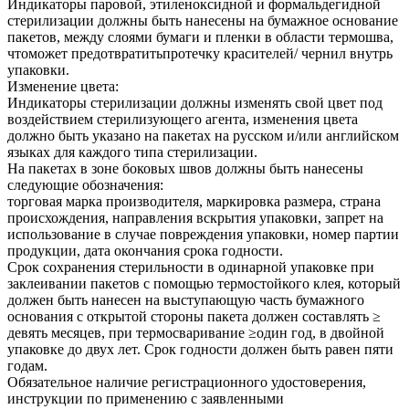
Индикаторы паровой, этиленоксидной и формальдегидной
стерилизации должны быть нанесены на бумажное основание
пакетов, между слоями бумаги и пленки в области термошва,
чтоможет предотвратитьпротечку красителей/ чернил внутрь
упаковки.
Изменение цвета:
Индикаторы стерилизации должны изменять свой цвет под
воздействием стерилизующего агента, изменения цвета
должно быть указано на пакетах на русском и/или английском
языках для каждого типа стерилизации.
На пакетах в зоне боковых швов должны быть нанесены
следующие обозначения:
торговая марка производителя, маркировка размера, страна
происхождения, направления вскрытия упаковки, запрет на
использование в случае повреждения упаковки, номер партии
продукции, дата окончания срока годности.
Срок сохранения стерильности в одинарной упаковке при
заклеивании пакетов с помощью термостойкого клея, который
должен быть нанесен на выступающую часть бумажного
основания с открытой стороны пакета должен составлять ≥
девять месяцев, при термосваривание ≥один год, в двойной
упаковке до двух лет. Срок годности должен быть равен пяти
годам.
Обязательное наличие регистрационного удостоверения,
инструкции по применению с заявленными