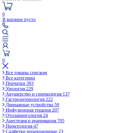
0
В корзине пусто
0
Все товары списком
Все категории
Перчатки
393
Урология
229
Акушерство и гинекология
137
Гастроэнтерология
222
Дренажные устройства
59
Инфузионная терапия
207
Отоларингология
24
Анестезия и реанимация
705
Проктология
47
Салфетки инъекционные
23