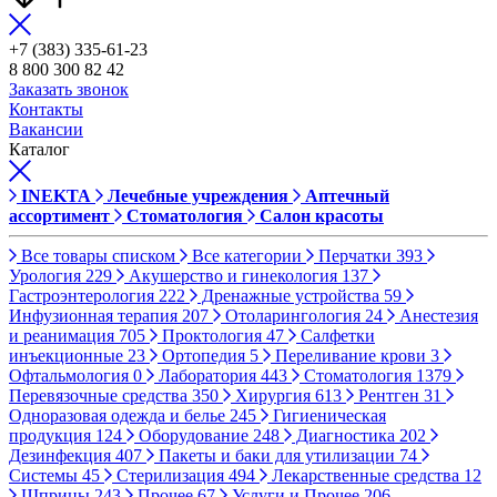
+7 (383) 335-61-23
8 800 300 82 42
Заказать звонок
Контакты
Вакансии
Каталог
INEKTA
Лечебные учреждения
Аптечный
ассортимент
Стоматология
Салон красоты
Все товары списком
Все категории
Перчатки
393
Урология
229
Акушерство и гинекология
137
Гастроэнтерология
222
Дренажные устройства
59
Инфузионная терапия
207
Отоларингология
24
Анестезия
и реанимация
705
Проктология
47
Салфетки
инъекционные
23
Ортопедия
5
Переливание крови
3
Офтальмология
0
Лаборатория
443
Стоматология
1379
Перевязочные средства
350
Хирургия
613
Рентген
31
Одноразовая одежда и белье
245
Гигиеническая
продукция
124
Оборудование
248
Диагностика
202
Дезинфекция
407
Пакеты и баки для утилизации
74
Системы
45
Стерилизация
494
Лекарственные средства
12
Шприцы
243
Прочее
67
Услуги и Прочее
206