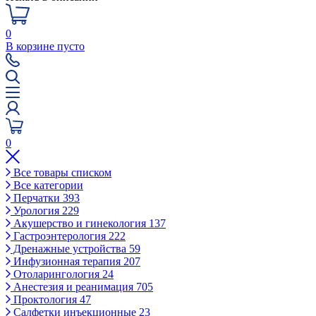
0
В корзине пусто
0
Все товары списком
Все категории
Перчатки
393
Урология
229
Акушерство и гинекология
137
Гастроэнтерология
222
Дренажные устройства
59
Инфузионная терапия
207
Отоларингология
24
Анестезия и реанимация
705
Проктология
47
Салфетки инъекционные
23