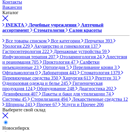
Контакты
Вакансии
Каталог
INEKTA
Лечебные учреждения
Аптечный
ассортимент
Стоматология
Салон красоты
Все товары списком
Все категории
Перчатки
393
Урология
229
Акушерство и гинекология
137
Гастроэнтерология
222
Дренажные устройства
59
Инфузионная терапия
207
Отоларингология
24
Анестезия
и реанимация
705
Проктология
47
Салфетки
инъекционные
23
Ортопедия
5
Переливание крови
3
Офтальмология
0
Лаборатория
443
Стоматология
1379
Перевязочные средства
350
Хирургия
613
Рентген
31
Одноразовая одежда и белье
245
Гигиеническая
продукция
124
Оборудование
248
Диагностика
202
Дезинфекция
407
Пакеты и баки для утилизации
74
Системы
45
Стерилизация
494
Лекарственные средства
12
Шприцы
243
Прочее
67
Услуги и Прочее
206
Выберите свой склад
Новосибирск