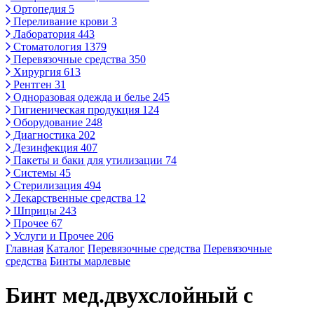
Ортопедия
5
Переливание крови
3
Лаборатория
443
Стоматология
1379
Перевязочные средства
350
Хирургия
613
Рентген
31
Одноразовая одежда и белье
245
Гигиеническая продукция
124
Оборудование
248
Диагностика
202
Дезинфекция
407
Пакеты и баки для утилизации
74
Системы
45
Стерилизация
494
Лекарственные средства
12
Шприцы
243
Прочее
67
Услуги и Прочее
206
Главная
Каталог
Перевязочные средства
Перевязочные
средства
Бинты марлевые
Бинт мед.двухслойный с