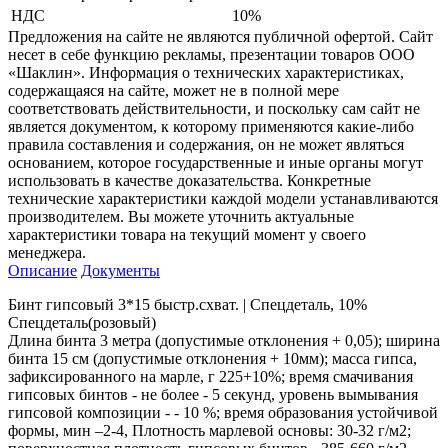
НДС
10%
Предложения на сайте не являются публичной офертой. Сайт
несет в себе функцию рекламы, презентации товаров ООО
«Шаклин». Информация о технических характеристиках,
содержащаяся на сайте, может не в полной мере
соответствовать действительности, и поскольку сам сайт не
является документом, к которому применяются какие-либо
правила составления и содержания, он не может являться
основанием, которое государственные и иные органы могут
использовать в качестве доказательства. Конкретные
технические характеристики каждой модели устанавливаются
производителем. Вы можете уточнить актуальные
характеристики товара на текущий момент у своего
менеджера.
Описание
Документы
Бинт гипсовый 3*15 быстр.схват. | Спецдеталь, 10%
Спецдеталь(розовый)
Длина бинта 3 метра (допустимые отклонения + 0,05); ширина
бинта 15 см (допустимые отклонения + 10мм); масса гипса,
зафиксированного на марле, г 225+10%; время смачивания
гипсовых бинтов - не более - 5 секунд, уровень вымывания
гипсовой композиции - - 10 %; время образования устойчивой
формы, мин –2-4, Плотность марлевой основы: 30-32 г/м2;