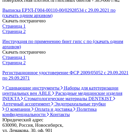
поверхностная плотность гипсовых бинтов - 385-660 г/м2
Выписка ЕРУЛ-Г004-00110-00/02928534 с 29.09.2021 по
(скачать одним архивом)
Скачать постранично
Страница 1
Страница 2
Инструкция по применению бинт гипс с по (скачать одним
архивом)
Скачать постранично
Страница 1
Страница 2
Регистрационное удостоверение ФСР 2009/05052 с 29.09.2021
по 29.09.2071
Сшивающие инструменты
Наборы для катетеризации
центральных вен ABLE
Расходные медицинские изделия
INEKTA
Стоматологические материалы DENTKIST
Аптечный ассортимент
Эндотрахеальные трубки
О компании
Оплата и доставка
Политика
конфиденциальности
Контакты
Юридический адрес
630090, Россия, Новосибирск,
ул. Демакова, 30, оф. 901