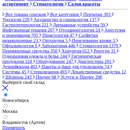
ассортимент
Стоматология
Салон красоты
Все товары списком
Все категории
Перчатки
393
Урология
229
Акушерство и гинекология
137
Гастроэнтерология
221
Дренажные устройства
59
Инфузионная терапия
207
Отоларингология
24
Анестезия
и реанимация
705
Проктология
47
Салфетки
инъекционные
23
Ортопедия
5
Переливание крови
3
Офтальмология
0
Лаборатория
446
Стоматология
1379
Перевязочные средства
350
Хирургия
612
Рентген
31
Одноразовая одежда и белье
244
Гигиеническая
продукция
124
Оборудование
247
Диагностика
201
Дезинфекция
403
Пакеты и баки для утилизации
74
Системы
45
Стерилизация
493
Лекарственные средства
12
Шприцы
243
Прочее
68
Услуги и Прочее
206
Выберите свой склад
Новосибирск
Москва
Владивосток (Артем)
Применить