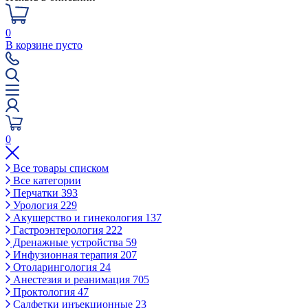
0
В корзине пусто
0
Все товары списком
Все категории
Перчатки
393
Урология
229
Акушерство и гинекология
137
Гастроэнтерология
222
Дренажные устройства
59
Инфузионная терапия
207
Отоларингология
24
Анестезия и реанимация
705
Проктология
47
Салфетки инъекционные
23