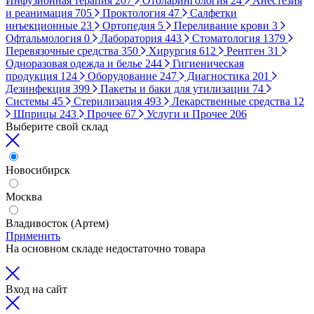
Инфузионная терапия
207
Отоларингология
24
Анестезия
и реанимация
705
Проктология
47
Салфетки
инъекционные
23
Ортопедия
5
Переливание крови
3
Офтальмология
0
Лаборатория
443
Стоматология
1379
Перевязочные средства
350
Хирургия
612
Рентген
31
Одноразовая одежда и белье
244
Гигиеническая
продукция
124
Оборудование
247
Диагностика
201
Дезинфекция
399
Пакеты и баки для утилизации
74
Системы
45
Стерилизация
493
Лекарственные средства
12
Шприцы
243
Прочее
67
Услуги и Прочее
206
Выберите свой склад
Новосибирск
Москва
Владивосток (Артем)
Применить
На основном складе недостаточно товара
Вход на сайт