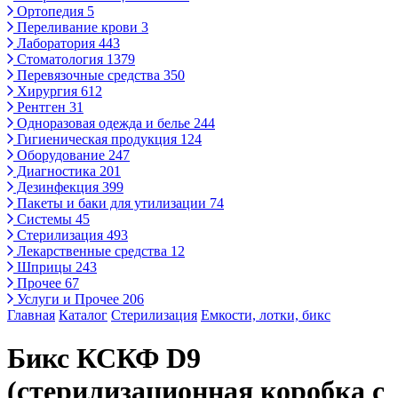
Ортопедия
5
Переливание крови
3
Лаборатория
443
Стоматология
1379
Перевязочные средства
350
Хирургия
612
Рентген
31
Одноразовая одежда и белье
244
Гигиеническая продукция
124
Оборудование
247
Диагностика
201
Дезинфекция
399
Пакеты и баки для утилизации
74
Системы
45
Стерилизация
493
Лекарственные средства
12
Шприцы
243
Прочее
67
Услуги и Прочее
206
Главная
Каталог
Стерилизация
Емкости, лотки, бикс
Бикс КСКФ D9
(стерилизационная коробка с