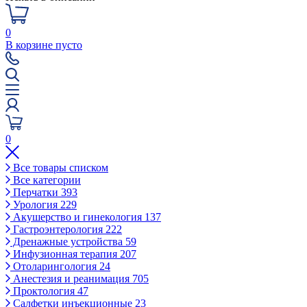
0
В корзине пусто
0
Все товары списком
Все категории
Перчатки
393
Урология
229
Акушерство и гинекология
137
Гастроэнтерология
222
Дренажные устройства
59
Инфузионная терапия
207
Отоларингология
24
Анестезия и реанимация
705
Проктология
47
Салфетки инъекционные
23