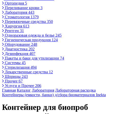
Ортопедия
5
Переливание крови
3
Лаборатория
443
Стоматология
1379
Перевязочные средства
350
Хирургия
613
Рентген
31
Одноразовая одежда и белье
245
Гигиеническая продукция
124
Оборудование
248
Диагностика
202
Дезинфекция
407
Пакеты и баки для утилизации
74
Системы
45
Стерилизация
494
Лекарственные средства
12
Шприцы
243
Прочее
67
Услуги и Прочее
206
Главная
Каталог
Лаборатория
Лабораторная расходка
Контейнеры (емкости, банки) д/сбора биоматериалов Inekta
Контейнер для биопроб