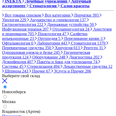
INEKTA
Лечебные учреждения
Аптечный
ассортимент
Стоматология
Салон красоты
Все товары списком
Все категории
Перчатки
393
Урология
229
Акушерство и гинекология
137
Гастроэнтерология
222
Дренажные устройства
59
Инфузионная терапия
207
Отоларингология
24
Анестезия
и реанимация
705
Проктология
47
Салфетки
инъекционные
23
Ортопедия
5
Переливание крови
3
Офтальмология
0
Лаборатория
443
Стоматология
1379
Перевязочные средства
350
Хирургия
613
Рентген
31
Одноразовая одежда и белье
245
Гигиеническая
продукция
124
Оборудование
248
Диагностика
202
Дезинфекция
407
Пакеты и баки для утилизации
74
Системы
45
Стерилизация
494
Лекарственные средства
12
Шприцы
243
Прочее
67
Услуги и Прочее
206
Выберите свой склад
Новосибирск
Москва
Владивосток (Артем)