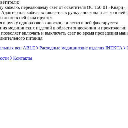
ветители:
му кабелю, передающему свет от осветителя ОС 150-01 «Кварц»,
. Адаптер для кабеля вставляется в ручку аноскопа и легко в ней
и легко в ней фиксируется.
ся в ручку одноразового аноскопа и легко в ней фиксируется.
ючения медицинских изделий в области эндоскопии и проктол
о позволяет включать и выключать свет во время проведения ма
олнительного питания.
ральных вен ABLE
Расходные медицинские изделия INEKTA
С
ности
Контакты