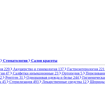
Стоматология
Салон красоты
ия
229
Акушерство и гинекология
137
Гастроэнтерология
221
гия
47
Салфетки инъекционные
23
Ортопедия
5
Переливани
2
Рентген
31
Одноразовая одежда и белье
244
Гигиеническа
ы
45
Стерилизация
493
Лекарственные средства
12
Шприц