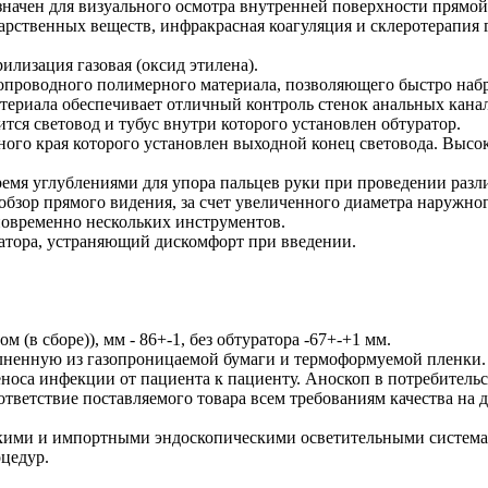
значен для визуального осмотра внутренней поверхности прямо
арственных веществ, инфракрасная коагуляция и склеротерапия 
илизация газовая (оксид этилена).
опроводного полимерного материала, позволяющего быстро набр
териала обеспечивает отличный контроль стенок анальных кана
тся световод и тубус внутри которого установлен обтуратор.
ого края которого установлен выходной конец световода. Высок
емя углублениями для упора пальцев руки при проведении раз
бзор прямого видения, за счет увеличенного диаметра наружног
новременно нескольких инструментов.
ратора, устраняющий дискомфорт при введении.
м (в сборе)), мм - 86+-1, без обтуратора -67+-+1 мм.
лненную из газопроницаемой бумаги и термоформуемой пленки.
носа инфекции от пациента к пациенту. Аноскоп в потребительск
тветствие поставляемого товара всем требованиям качества на 
кими и импортными эндоскопическими осветительными системами
цедур.