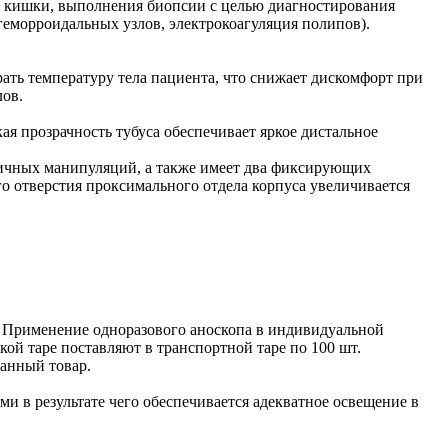
й кишки, выполнения биопсии с целью диагностирования
геморроидальных узлов, электрокоагуляция полипов).
ать температуру тела пациента, что снижает дискомфорт при
лов.
ая прозрачность тубуса обеспечивает яркое дистальное
личных манипуляций, а также имеет два фиксирующих
о отверстия проксимального отдела корпуса увеличивается
 Применение одноразового аноскопа в индивидуальной
ой таре поставляют в транспортной таре по 100 шт.
данный товар.
 в результате чего обеспечивается адекватное освещение в