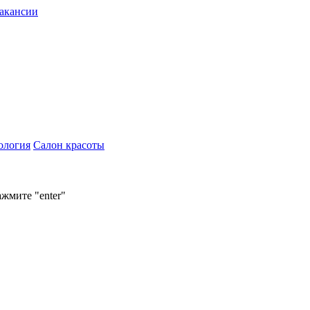
акансии
ология
Салон красоты
ажмите "enter"