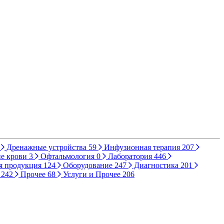
Дренажные устройства
59
Инфузионная терапия
207
е крови
3
Офтальмология
0
Лаборатория
446
я продукция
124
Оборудование
247
Диагностика
201
ы
242
Прочее
68
Услуги и Прочее
206