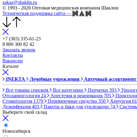
zakaz@shaklin.ru
© 1993 - 2026 Оптовая медицинская компания Шаклин
Техническая поддержка сайта
—
+7 (383) 335-61-23
8 800 300 82 42
Заказать звонок
Контакты
Вакансии
Каталог
INEKTA
Лечебные учреждения
Аптечный ассортимент
Все товары списком
Все категории
Перчатки
393
Уролог
Отоларингология
24
Анестезия и реанимация
705
Проктоло
Стоматология
1379
Перевязочные средства
350
Хирургия
61
Дезинфекция
403
Пакеты и баки для утилизации
74
Систем
Выберите свой склад
Новосибирск