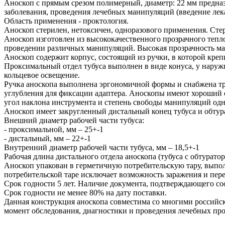
Аноскоп с прямым срезом полимерный, диаметр: 22 мм предна
заболевания, проведения лечебных манипуляций (введение лек
Область применения - проктология.
Аноскоп стерилен, нетоксичен, одноразового применения. Стер
Аноскоп изготовлен из высококачественного прозрачного тепл
проведении различных манипуляций. Высокая прозрачность ма
Аноскоп содержит корпус, состоящий из ручки, в которой крепи
Проксимальный отдел тубуса выполнен в виде конуса, у наружн
кольцевое освещение.
Ручка аноскопа выполнена эргономичной формы и снабжена тр
углубления для фиксации адаптера. Аноскопы имеют хороший о
угол наклона инструмента и степень свободы манипуляций од
Аноскоп имеет закругленный дистальный конец тубуса и обту
Внешний диаметр рабочей части тубуса:
- проксимальной, мм – 25+-1
- дистальный, мм – 22+-1
Внутренний диаметр рабочей части тубуса, мм – 18,5+-1
Рабочая длина дистального отдела аноскопа (тубуса с обтураторо
Аноскоп упакован в герметичную потребительскую тару, выпо
потребительской таре исключает возможность заражения и пере
Срок годности 5 лет. Наличие документа, подтверждающего соо
Срок годности не менее 80% на дату поставки.
Данная конструкция аноскопа совместима со многими российс
момент обследования, диагностики и проведения лечебных про