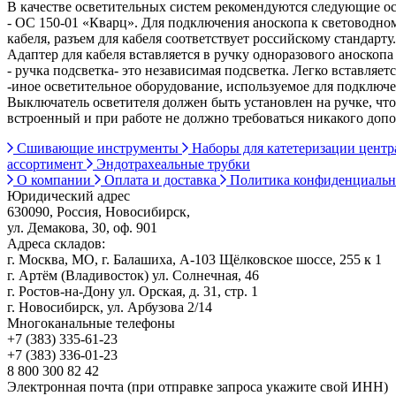
В качестве осветительных систем рекомендуются следующие ос
- ОС 150-01 «Кварц». Для подключения аноскопа к световодно
кабеля, разъем для кабеля соответствует российскому стандарту
Адаптер для кабеля вставляется в ручку одноразового аноскопа 
- ручка подсветка- это независимая подсветка. Легко вставляет
-иное осветительное оборудование, используемое для подкл
Выключатель осветителя должен быть установлен на ручке, чт
встроенный и при работе не должно требоваться никакого доп
Сшивающие инструменты
Наборы для катетеризации цент
ассортимент
Эндотрахеальные трубки
О компании
Оплата и доставка
Политика конфиденциаль
Юридический адрес
630090, Россия, Новосибирск,
ул. Демакова, 30, оф. 901
Адреса складов:
г. Москва, МО, г. Балашиха, А-103 Щёлковское шоссе, 255 к 1
г. Артём (Владивосток) ул. Солнечная, 46
г. Ростов-на-Дону ул. Орская, д. 31, стр. 1
г. Новосибирск, ул. Арбузова 2/14
Многоканальные телефоны
+7 (383) 335-61-23
+7 (383) 336-01-23
8 800 300 82 42
Электронная почта (при отправке запроса укажите свой ИНН)