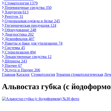
Стоматология
1379
Перевязочные средства
350
Хирургия
613
Рентген
31
Одноразовая одежда и белье
245
Гигиеническая продукция
124
Оборудование
248
Диагностика
202
Дезинфекция
407
Пакеты и баки для утилизации
74
Системы
45
Стерилизация
494
Лекарственные средства
12
Шприцы
243
Прочее
67
Услуги и Прочее
206
Главная
Каталог
Стоматология
Терапия стоматологическая
Леч
Альвостаз губка (с йодоформ