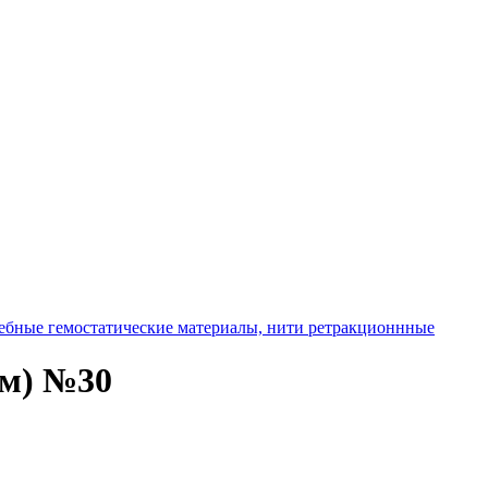
ебные гемостатические материалы, нити ретракционнные
ом) №30