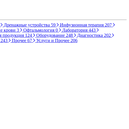
Дренажные устройства
59
Инфузионная терапия
207
е крови
3
Офтальмология
0
Лаборатория
443
я продукция
124
Оборудование
248
Диагностика
202
ы
243
Прочее
67
Услуги и Прочее
206