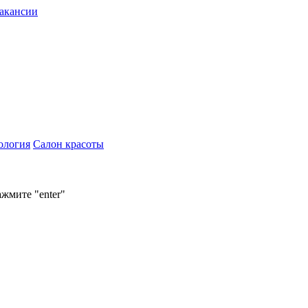
акансии
ология
Салон красоты
ажмите "enter"