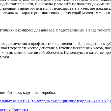
ь действительности, и поскольку сам сайт не является документ
рственные и иные органы могут использовать в качестве доказат
актуальные характеристики товара на текущий момент у своего
ический компресс для альвеол, представленный в виде гемоста
е для лечения и профилактики альвеолита. При введении в зубн
ывает терапевтическое действие в течение нескольких часов, п
 к изъязвлению слизистой оболочки. Используясь в качестве пр
 зуба.
ом, баночка, картонная коробка.
ральных вен ABLE
Расходные медицинские изделия INEKTA
С
ности
Контакты