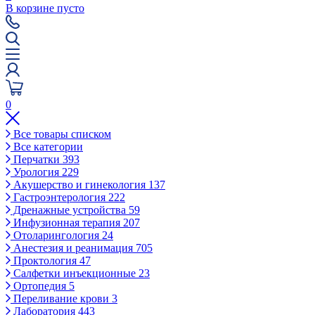
В корзине пусто
0
Все товары списком
Все категории
Перчатки
393
Урология
229
Акушерство и гинекология
137
Гастроэнтерология
222
Дренажные устройства
59
Инфузионная терапия
207
Отоларингология
24
Анестезия и реанимация
705
Проктология
47
Салфетки инъекционные
23
Ортопедия
5
Переливание крови
3
Лаборатория
443