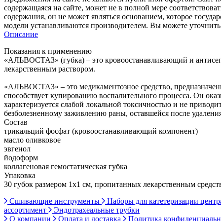
содержащаяся на сайте, может не в полной мере соответствоват
содержания, он не может являться основанием, которое госуда
модели устанавливаются производителем. Вы можете уточнить 
Описание
Показания к применению
«АЛЬВОСТАЗ» (губка) – это кровоостанавливающий и антисепт
лекарственным раствором.
«АЛЬВОСТАЗ» – это медикаментозное средство, предназначенно
способствует купированию воспалительного процесса. Он оказ
характеризуется слабой локальной токсичностью и не приводит
безболезненному заживлению раны, оставшейся после удаления
Состав
трикальций фосфат (кровоостанавливающий компонент)
масло оливковое
эвгенол
йодоформ
коллагеновая гемостатическая губка
Упаковка
30 губок размером 1х1 см, пропитанных лекарственным средств
Сшивающие инструменты
Наборы для катетеризации цент
ассортимент
Эндотрахеальные трубки
О компании
Оплата и доставка
Политика конфиденциаль