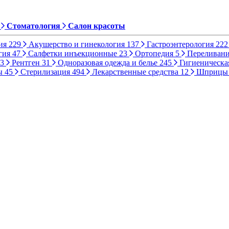
Стоматология
Салон красоты
ия
229
Акушерство и гинекология
137
Гастроэнтерология
222
гия
47
Салфетки инъекционные
23
Ортопедия
5
Переливани
3
Рентген
31
Одноразовая одежда и белье
245
Гигиеническа
ы
45
Стерилизация
494
Лекарственные средства
12
Шприц