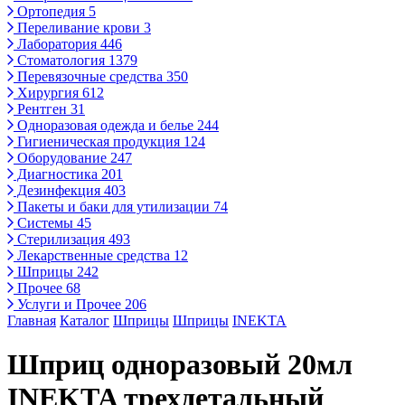
Ортопедия
5
Переливание крови
3
Лаборатория
446
Стоматология
1379
Перевязочные средства
350
Хирургия
612
Рентген
31
Одноразовая одежда и белье
244
Гигиеническая продукция
124
Оборудование
247
Диагностика
201
Дезинфекция
403
Пакеты и баки для утилизации
74
Системы
45
Стерилизация
493
Лекарственные средства
12
Шприцы
242
Прочее
68
Услуги и Прочее
206
Главная
Каталог
Шприцы
Шприцы
INEKTA
Шприц одноразовый 20мл
INEKTA трехдетальный