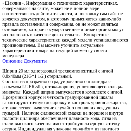
«Шаклин». Информация о технических характеристиках,
содержащаяся на сайте, может не в полной мере
соответствовать действительности, и поскольку сам сайт не
является документом, к которому применяются какие-либо
правила составления и содержания, он не может являться
основанием, которое государственные и иные органы могут
использовать в качестве доказательства. Конкретные
технические характеристики каждой модели устанавливаются
производителем. Вы можете уточнить актуальные
характеристики товара на текущий момент у своего
менеджера.
Описание
Документы
Шприц 20 мл одноразовый трехкомпонентный с иглой
0,8х40мм (21G*1 1/2') стерильный.
Состоит из прозрачного градуированного цилиндра с
разъемом LUER-slip, штока-поршня, уплотняющего кольца-
манжеты. Каждый шприц выпускается в комплекте с иглой.
Прозрачный корпус и четкость градуированной шкалы
гарантируют точную дозировку и контроль уровня лекарства,
а также легкое выявление случайно попавших воздушных
пузырей. Наличие силиконовой смазки на поршне и внутри
полости цилиндра обеспечивает плавность хода. Игла из
стали высокого качества имеет тройную лазерную заточку
острия. Индивидуальная упаковка «полибэг» из плотного