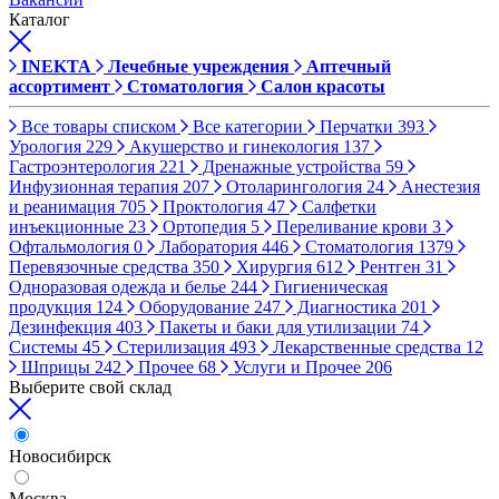
Каталог
INEKTA
Лечебные учреждения
Аптечный
ассортимент
Стоматология
Салон красоты
Все товары списком
Все категории
Перчатки
393
Урология
229
Акушерство и гинекология
137
Гастроэнтерология
221
Дренажные устройства
59
Инфузионная терапия
207
Отоларингология
24
Анестезия
и реанимация
705
Проктология
47
Салфетки
инъекционные
23
Ортопедия
5
Переливание крови
3
Офтальмология
0
Лаборатория
446
Стоматология
1379
Перевязочные средства
350
Хирургия
612
Рентген
31
Одноразовая одежда и белье
244
Гигиеническая
продукция
124
Оборудование
247
Диагностика
201
Дезинфекция
403
Пакеты и баки для утилизации
74
Системы
45
Стерилизация
493
Лекарственные средства
12
Шприцы
242
Прочее
68
Услуги и Прочее
206
Выберите свой склад
Новосибирск
Москва