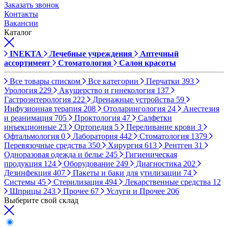
Заказать звонок
Контакты
Вакансии
Каталог
INEKTA
Лечебные учреждения
Аптечный
ассортимент
Стоматология
Салон красоты
Все товары списком
Все категории
Перчатки
393
Урология
229
Акушерство и гинекология
137
Гастроэнтерология
222
Дренажные устройства
59
Инфузионная терапия
208
Отоларингология
24
Анестезия
и реанимация
705
Проктология
47
Салфетки
инъекционные
23
Ортопедия
5
Переливание крови
3
Офтальмология
0
Лаборатория
442
Стоматология
1379
Перевязочные средства
350
Хирургия
613
Рентген
31
Одноразовая одежда и белье
245
Гигиеническая
продукция
124
Оборудование
249
Диагностика
202
Дезинфекция
407
Пакеты и баки для утилизации
74
Системы
45
Стерилизация
494
Лекарственные средства
12
Шприцы
243
Прочее
67
Услуги и Прочее
206
Выберите свой склад