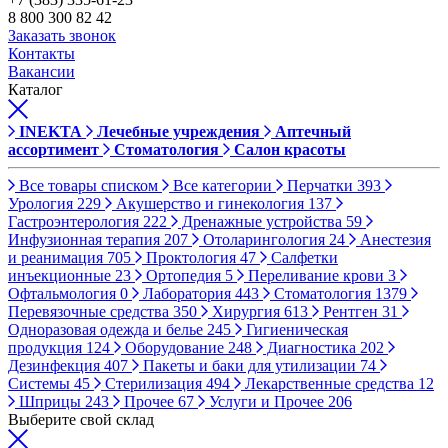
8 800 300 82 42
Заказать звонок
Контакты
Вакансии
Каталог
INEKTA
Лечебные учреждения
Аптечный
ассортимент
Стоматология
Салон красоты
Все товары списком
Все категории
Перчатки
393
Урология
229
Акушерство и гинекология
137
Гастроэнтерология
222
Дренажные устройства
59
Инфузионная терапия
207
Отоларингология
24
Анестезия
и реанимация
705
Проктология
47
Салфетки
инъекционные
23
Ортопедия
5
Переливание крови
3
Офтальмология
0
Лаборатория
443
Стоматология
1379
Перевязочные средства
350
Хирургия
613
Рентген
31
Одноразовая одежда и белье
245
Гигиеническая
продукция
124
Оборудование
248
Диагностика
202
Дезинфекция
407
Пакеты и баки для утилизации
74
Системы
45
Стерилизация
494
Лекарственные средства
12
Шприцы
243
Прочее
67
Услуги и Прочее
206
Выберите свой склад