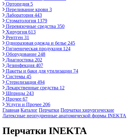
Ортопедия
5
Переливание крови
3
Лаборатория
443
Стоматология
1379
Перевязочные средства
350
Хирургия
613
Рентген
31
Одноразовая одежда и белье
245
Гигиеническая продукция
124
Оборудование
248
Диагностика
202
Дезинфекция
407
Пакеты и баки для утилизации
74
Системы
45
Стерилизация
494
Лекарственные средства
12
Шприцы
243
Прочее
67
Услуги и Прочее
206
Главная
Каталог
Перчатки
Перчатки хирургические
Латексные неопудренные анатомической формы INEKTA
Перчатки INEKTA