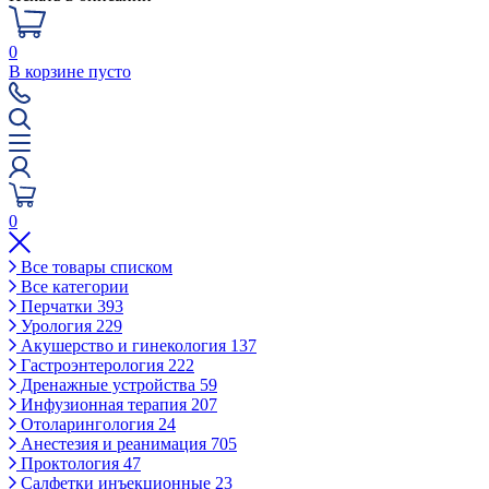
0
В корзине пусто
0
Все товары списком
Все категории
Перчатки
393
Урология
229
Акушерство и гинекология
137
Гастроэнтерология
222
Дренажные устройства
59
Инфузионная терапия
207
Отоларингология
24
Анестезия и реанимация
705
Проктология
47
Салфетки инъекционные
23