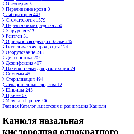
Ортопедия
5
Переливание крови
3
Лаборатория
443
Стоматология
1379
Перевязочные средства
350
Хирургия
613
Рентген
31
Одноразовая одежда и белье
245
Гигиеническая продукция
124
Оборудование
248
Диагностика
202
Дезинфекция
407
Пакеты и баки для утилизации
74
Системы
45
Стерилизация
494
Лекарственные средства
12
Шприцы
243
Прочее
67
Услуги и Прочее
206
Главная
Каталог
Анестезия и реанимация
Канюли
Канюля назальная
кислородная однократного