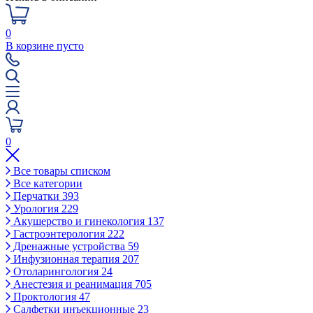
0
В корзине пусто
0
Все товары списком
Все категории
Перчатки
393
Урология
229
Акушерство и гинекология
137
Гастроэнтерология
222
Дренажные устройства
59
Инфузионная терапия
207
Отоларингология
24
Анестезия и реанимация
705
Проктология
47
Салфетки инъекционные
23