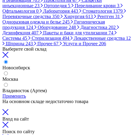
и реанимация
705
Проктология
47
Салфетки
инъекционные
23
Ортопедия
5
Переливание крови
3
Офтальмология
0
Лаборатория
443
Стоматология
1379
Перевязочные средства
350
Хирургия
613
Рентген
31
Одноразовая одежда и белье
245
Гигиеническая
продукция
124
Оборудование
248
Диагностика
202
Дезинфекция
407
Пакеты и баки для утилизации
74
Системы
45
Стерилизация
494
Лекарственные средства
12
Шприцы
243
Прочее
67
Услуги и Прочее
206
Выберите свой склад
Новосибирск
Москва
Владивосток (Артем)
Применить
На основном складе недостаточно товара
Вход на сайт
Поиск по сайту