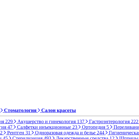
Стоматология
Салон красоты
ия
229
Акушерство и гинекология
137
Гастроэнтерология
222
гия
47
Салфетки инъекционные
23
Ортопедия
5
Переливани
2
Рентген
31
Одноразовая одежда и белье
244
Гигиеническа
ы
45
Стерилизация
493
Лекарственные средства
12
Шприц