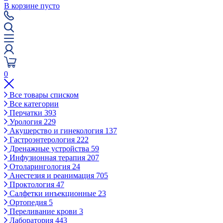
В корзине пусто
0
Все товары списком
Все категории
Перчатки
393
Урология
229
Акушерство и гинекология
137
Гастроэнтерология
222
Дренажные устройства
59
Инфузионная терапия
207
Отоларингология
24
Анестезия и реанимация
705
Проктология
47
Салфетки инъекционные
23
Ортопедия
5
Переливание крови
3
Лаборатория
443