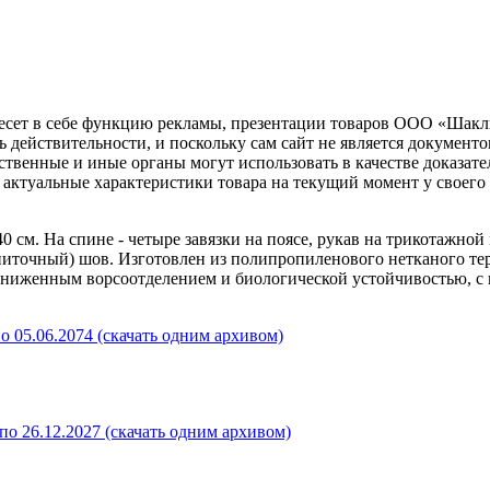
несет в себе функцию рекламы, презентации товаров ООО «Шакл
ь действительности, и поскольку сам сайт не является документ
рственные и иные органы могут использовать в качестве доказат
актуальные характеристики товара на текущий момент у своего
40 см. На спине - четыре завязки на поясе, рукав на трикотажно
зниточный) шов. Изготовлен из полипропиленового нетканого т
иженным ворсоотделением и биологической устойчивостью, с п
о 05.06.2074 (скачать одним архивом)
о 26.12.2027 (скачать одним архивом)