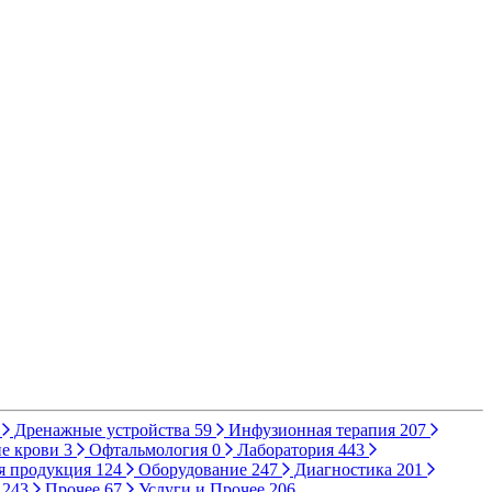
Дренажные устройства
59
Инфузионная терапия
207
е крови
3
Офтальмология
0
Лаборатория
443
я продукция
124
Оборудование
247
Диагностика
201
ы
243
Прочее
67
Услуги и Прочее
206