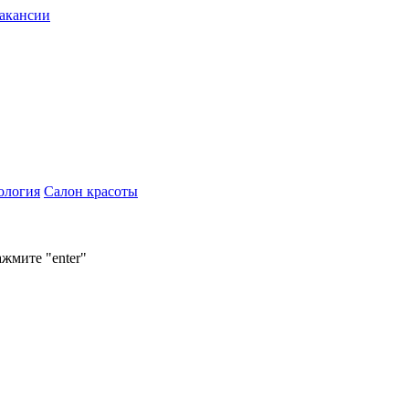
акансии
ология
Салон красоты
ажмите "enter"