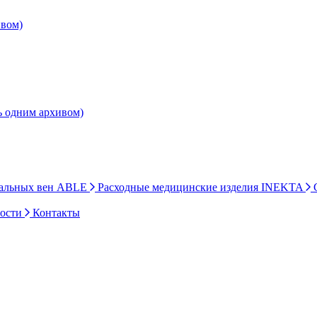
ивом)
ь одним архивом)
ральных вен ABLE
Расходные медицинские изделия INEKTA
С
ности
Контакты