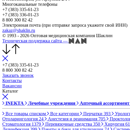
Многоканальные телефоны
+7 (383) 335-61-23
+7 (383) 336-01-23
8 800 300 82 42
Электронная почта (при отправке запроса укажите свой ИНН)
zakaz@shaklin.ru
© 1993 - 2026 Оптовая медицинская компания Шаклин
Техническая поддержка сайта
—
+7 (383) 335-61-23
8 800 300 82 42
Заказать звонок
Контакты
Вакансии
Каталог
INEKTA
Лечебные учреждения
Аптечный ассортимент
Все товары списком
Все категории
Перчатки
393
Уролог
Отоларингология
24
Анестезия и реанимация
705
Проктоло
Стоматология
1379
Перевязочные средства
350
Хирургия
61
Дезинфекция
399
Пакеты и баки для утилизации
74
Систем