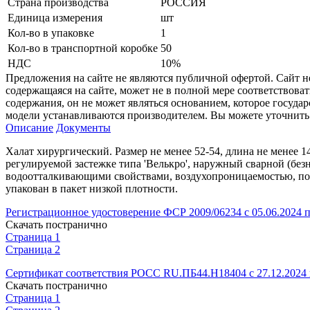
Страна производства
РОССИЯ
Единица измерения
шт
Кол-во в упаковке
1
Кол-во в транспортной коробке
50
НДС
10%
Предложения на сайте не являются публичной офертой. Сайт 
содержащаяся на сайте, может не в полной мере соответствоват
содержания, он не может являться основанием, которое госуда
модели устанавливаются производителем. Вы можете уточнить 
Описание
Документы
Халат хирургический. Размер не менее 52-54, длина не менее 1
регулируемой застежке типа 'Велькро', наружный сварной (бе
водоотталкивающими свойствами, воздухопроницаемостью, пон
упакован в пакет низкой плотности.
Регистрационное удостоверение ФСР 2009/06234 с 05.06.2024 п
Скачать постранично
Страница 1
Страница 2
Сертификат соответствия РОСС RU.ПБ44.Н18404 с 27.12.2024 п
Скачать постранично
Страница 1