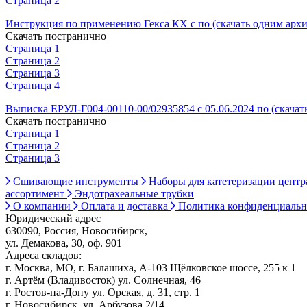
Страница 2
Инструкция по применению Гекса КХ с по (скачать одним арх
Скачать постранично
Страница 1
Страница 2
Страница 3
Страница 4
Выписка ЕРУЛ-Г004-00110-00/02935854 с 05.06.2024 по (скачат
Скачать постранично
Страница 1
Страница 2
Страница 3
Сшивающие инструменты
Наборы для катетеризации цент
ассортимент
Эндотрахеальные трубки
О компании
Оплата и доставка
Политика конфиденциаль
Юридический адрес
630090, Россия, Новосибирск,
ул. Демакова, 30, оф. 901
Адреса складов:
г. Москва, МО, г. Балашиха, А-103 Щёлковское шоссе, 255 к 1
г. Артём (Владивосток) ул. Солнечная, 46
г. Ростов-на-Дону ул. Орская, д. 31, стр. 1
г. Новосибирск, ул. Арбузова 2/14