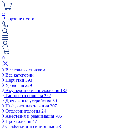
0
В корзине пусто
0
Все товары списком
Все категории
Перчатки
393
Урология
229
Акушерство и гинекология
137
Гастроэнтерология
222
Дренажные устройства
59
Инфузионная терапия
207
Отоларингология
24
Анестезия и реанимация
705
Проктология
47
Салфетки инъекционные
23