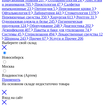
Инфузионная терапия
207
Отоларингология
24
Анестезия
и реанимация
705
Проктология
47
Салфетки
инъекционные
23
Ортопедия
5
Переливание крови
3
Офтальмология
0
Лаборатория
443
Стоматология
1379
Перевязочные средства
350
Хирургия
613
Рентген
31
Одноразовая одежда и белье
245
Гигиеническая
продукция
124
Оборудование
248
Диагностика
202
Дезинфекция
407
Пакеты и баки для утилизации
74
Системы
45
Стерилизация
494
Лекарственные средства
12
Шприцы
243
Прочее
67
Услуги и Прочее
206
Выберите свой склад
Новосибирск
Москва
Владивосток (Артем)
Применить
На основном складе недостаточно товара
Вход на сайт