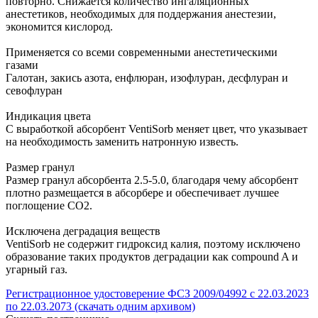
повторно. Снижается количество ингаляционных
анестетиков, необходимых для поддержания анестезии,
экономится кислород.
Применяется со всеми современными анестетическими
газами
Галотан, закись азота, енфлюран, изофлуран, десфлуран и
севофлуран
Индикация цвета
С выработкой абсорбент VentiSorb меняет цвет, что указывает
на необходимость заменить натронную известь.
Размер гранул
Размер гранул абсорбента 2.5-5.0, благодаря чему абсорбент
плотно размещается в абсорбере и обеспечивает лучшее
поглощение СО2.
Исключена деградация веществ
VentiSorb не содержит гидроксид калия, поэтому исключено
образование таких продуктов деградации как compound A и
угарный газ.
Регистрационное удостоверение ФСЗ 2009/04992 с 22.03.2023
по 22.03.2073 (скачать одним архивом)