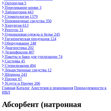
Ортопедия
5
Переливание крови
3
Лаборатория
443
Стоматология
1379
Перевязочные средства
350
Хирургия
613
Рентген
31
Одноразовая одежда и белье
245
Гигиеническая продукция
124
Оборудование
248
Диагностика
202
Дезинфекция
407
Пакеты и баки для утилизации
74
Системы
45
Стерилизация
494
Лекарственные средства
12
Шприцы
243
Прочее
67
Услуги и Прочее
206
Главная
Каталог
Анестезия и реанимация
Принадлежности к
ИВЛ
Абсорбент (натронная