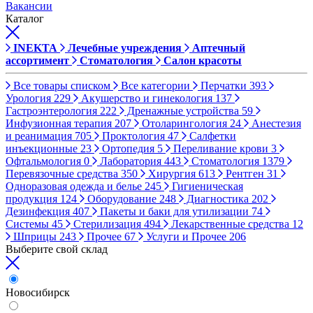
Вакансии
Каталог
INEKTA
Лечебные учреждения
Аптечный
ассортимент
Стоматология
Салон красоты
Все товары списком
Все категории
Перчатки
393
Урология
229
Акушерство и гинекология
137
Гастроэнтерология
222
Дренажные устройства
59
Инфузионная терапия
207
Отоларингология
24
Анестезия
и реанимация
705
Проктология
47
Салфетки
инъекционные
23
Ортопедия
5
Переливание крови
3
Офтальмология
0
Лаборатория
443
Стоматология
1379
Перевязочные средства
350
Хирургия
613
Рентген
31
Одноразовая одежда и белье
245
Гигиеническая
продукция
124
Оборудование
248
Диагностика
202
Дезинфекция
407
Пакеты и баки для утилизации
74
Системы
45
Стерилизация
494
Лекарственные средства
12
Шприцы
243
Прочее
67
Услуги и Прочее
206
Выберите свой склад
Новосибирск