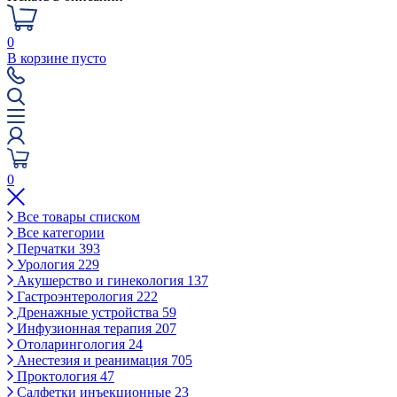
0
В корзине пусто
0
Все товары списком
Все категории
Перчатки
393
Урология
229
Акушерство и гинекология
137
Гастроэнтерология
222
Дренажные устройства
59
Инфузионная терапия
207
Отоларингология
24
Анестезия и реанимация
705
Проктология
47
Салфетки инъекционные
23