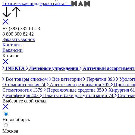
Техническая поддержка сайта
—
+7 (383) 335-61-23
8 800 300 82 42
Заказать звонок
Контакты
Вакансии
Каталог
INEKTA
Лечебные учреждения
Аптечный ассортимент
Все товары списком
Все категории
Перчатки
393
Уролог
Отоларингология
24
Анестезия и реанимация
705
Проктоло
Стоматология
1379
Перевязочные средства
350
Хирургия
61
Дезинфекция
403
Пакеты и баки для утилизации
74
Систем
Выберите свой склад
Новосибирск
Москва