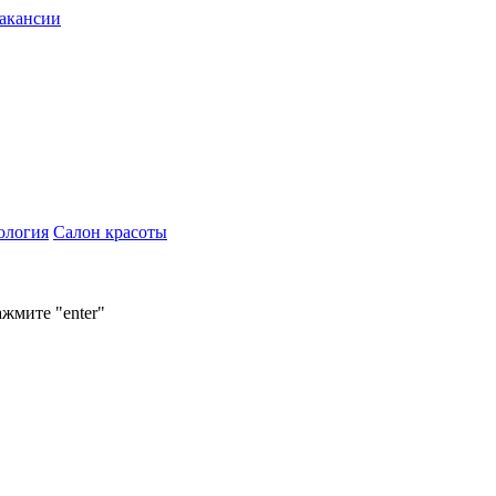
акансии
ология
Салон красоты
ажмите "enter"