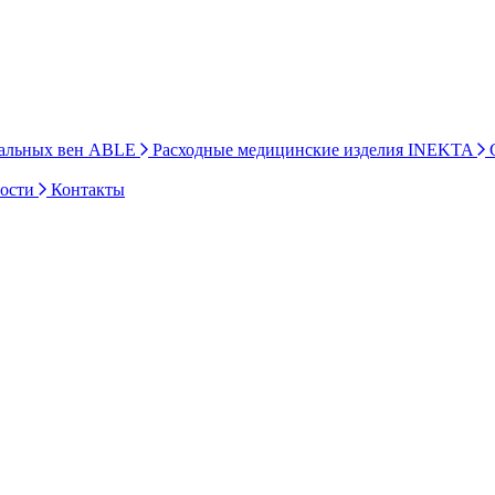
ральных вен ABLE
Расходные медицинские изделия INEKTA
С
ности
Контакты