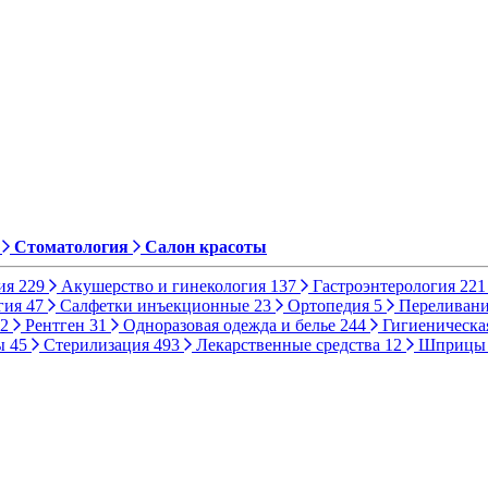
Стоматология
Салон красоты
ия
229
Акушерство и гинекология
137
Гастроэнтерология
221
гия
47
Салфетки инъекционные
23
Ортопедия
5
Переливани
2
Рентген
31
Одноразовая одежда и белье
244
Гигиеническа
ы
45
Стерилизация
493
Лекарственные средства
12
Шприц