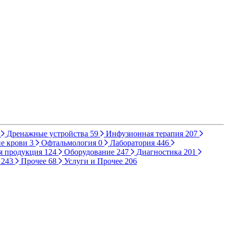
Дренажные устройства
59
Инфузионная терапия
207
е крови
3
Офтальмология
0
Лаборатория
446
я продукция
124
Оборудование
247
Диагностика
201
ы
243
Прочее
68
Услуги и Прочее
206