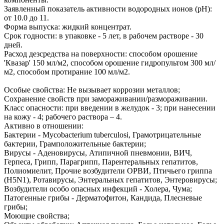
Заявленный показатель активности водородных ионов (pH):
от 10.0 до 11.
Форма выпуска: жидкий концентрат.
Срок годности: в упаковке - 5 лет, в рабочем растворе - 30
дней.
Расход дезсредства на поверхности: способом орошение
'Квазар' 150 мл/м2, способом орошение гидропультом 300 мл/
м2, способом протирание 100 мл/м2.
Особые свойства: Не вызывает коррозии металлов;
Сохранение свойств при замораживании/размораживании.
Класс опасности: при введении в желудок - 3; при нанесении
на кожу - 4; рабочего раствора – 4.
Активно в отношении:
Бактерии - Mycobacterium tuberculosi, Грамотрицательные
бактерии, Грамположительные бактерии;
Вирусы - Аденовирусы, Атипичной пневмонии, ВИЧ,
Герпеса, Грипп, Парагрипп, Парентеральных гепатитов,
Полиомиелит, Прочие возбудители ОРВИ, Птичьего гриппа
(H5N1), Ротавирусы, Энтеральных гепатитов, Энтеровирусы;
Возбудители особо опасных инфекций - Холера, Чума;
Патогенные грибы - Дерматофитон, Кандида, Плесневые
грибы;
Моющие свойства;