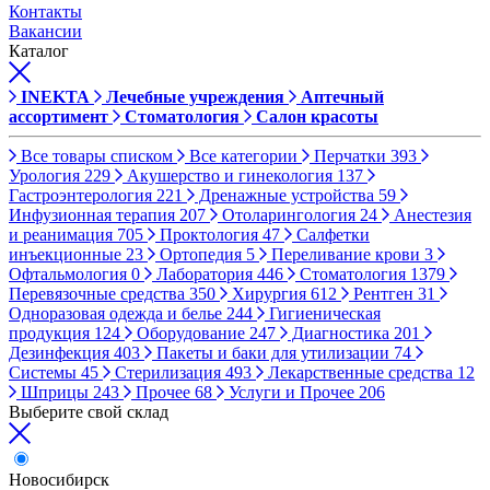
Контакты
Вакансии
Каталог
INEKTA
Лечебные учреждения
Аптечный
ассортимент
Стоматология
Салон красоты
Все товары списком
Все категории
Перчатки
393
Урология
229
Акушерство и гинекология
137
Гастроэнтерология
221
Дренажные устройства
59
Инфузионная терапия
207
Отоларингология
24
Анестезия
и реанимация
705
Проктология
47
Салфетки
инъекционные
23
Ортопедия
5
Переливание крови
3
Офтальмология
0
Лаборатория
446
Стоматология
1379
Перевязочные средства
350
Хирургия
612
Рентген
31
Одноразовая одежда и белье
244
Гигиеническая
продукция
124
Оборудование
247
Диагностика
201
Дезинфекция
403
Пакеты и баки для утилизации
74
Системы
45
Стерилизация
493
Лекарственные средства
12
Шприцы
243
Прочее
68
Услуги и Прочее
206
Выберите свой склад
Новосибирск