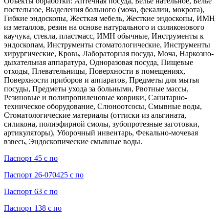
Объекты обработки: Аптечная посуда, Белье нательное, Белье
постельное, Выделения больного (моча, фекалии, мокрота),
Гибкие эндоскопы, Жесткая мебель, Жесткие эндоскопы, ИМН
из металлов, резин на основе натурального и силиконового
каучука, стекла, пластмасс, ИМН обычные, Инструменты к
эндоскопам, Инструменты стоматологические, Инструменты
хирургические, Кровь, Лабораторная посуда, Моча, Наркозно-
дыхательная аппаратура, Одноразовая посуда, Пищевые
отходы, Плевательницы, Поверхности в помещениях,
Поверхности приборов и аппаратов, Предметы для мытья
посуды, Предметы ухода за больными, Рвотные массы,
Резиновые и полипропиленовые коврики, Санитарно-
техническое оборудование, Слюноотсосы, Смывные воды,
Стоматологические материалы (оттиски из альгината,
силикона, полиэфирной смолы, зубопротезные заготовки,
артикуляторы), Уборочный инвентарь, Фекально-мочевая
взвесь, Эндоскопические смывные воды.
Паспорт 45 с по
Паспорт 26-070425 с по
Паспорт 63 с по
Паспорт 138 с по