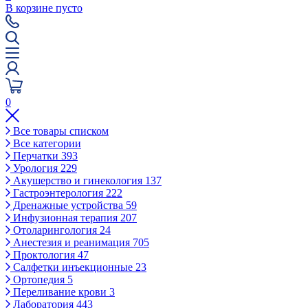
В корзине пусто
0
Все товары списком
Все категории
Перчатки
393
Урология
229
Акушерство и гинекология
137
Гастроэнтерология
222
Дренажные устройства
59
Инфузионная терапия
207
Отоларингология
24
Анестезия и реанимация
705
Проктология
47
Салфетки инъекционные
23
Ортопедия
5
Переливание крови
3
Лаборатория
443