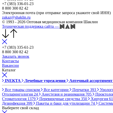
+7 (383) 336-01-23
8 800 300 82 42
Электронная почта (при отправке запроса укажите свой ИНН)
zakaz@shaklin.ru
© 1993 - 2026 Оптовая медицинская компания Шаклин
Техническая поддержка сайта
—
+7 (383) 335-61-23
8 800 300 82 42
Заказать звонок
Контакты
Вакансии
Каталог
INEKTA
Лечебные учреждения
Аптечный ассортимент
Все товары списком
Все категории
Перчатки
393
Уролог
Отоларингология
24
Анестезия и реанимация
705
Проктоло
Стоматология
1379
Перевязочные средства
350
Хирургия
61
Дезинфекция
399
Пакеты и баки для утилизации
74
Систем
Выберите свой склад