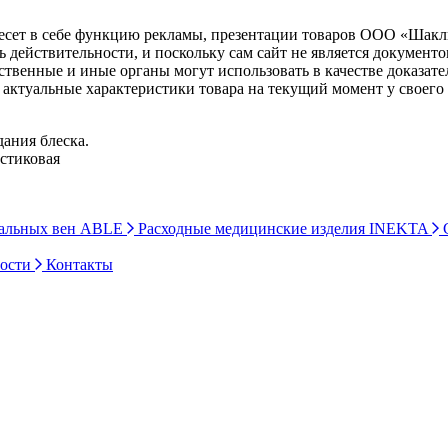
несет в себе функцию рекламы, презентации товаров ООО «Шакл
ь действительности, и поскольку сам сайт не является документ
рственные и иные органы могут использовать в качестве доказат
актуальные характеристики товара на текущий момент у своего
ания блеска.
астиковая
ральных вен ABLE
Расходные медицинские изделия INEKTA
С
ности
Контакты