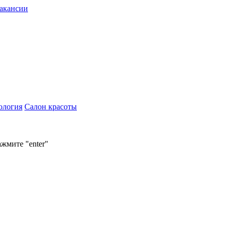
акансии
ология
Салон красоты
ажмите "enter"