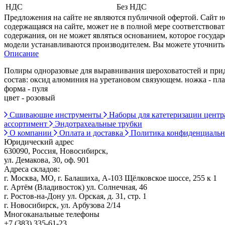
НДС
Без НДС
Предложения на сайте не являются публичной офертой. Сайт 
содержащаяся на сайте, может не в полной мере соответствоват
содержания, он не может являться основанием, которое госуда
модели устанавливаются производителем. Вы можете уточнить 
Описание
Полиры одноразовые для выравнивания шероховатостей и прид
состав: оксид алюминия на уретановом связующем. ножка - пл
форма - пуля
цвет - розовый
Сшивающие инструменты
Наборы для катетеризации цент
ассортимент
Эндотрахеальные трубки
О компании
Оплата и доставка
Политика конфиденциаль
Юридический адрес
630090, Россия, Новосибирск,
ул. Демакова, 30, оф. 901
Адреса складов:
г. Москва, МО, г. Балашиха, А-103 Щёлковское шоссе, 255 к 1
г. Артём (Владивосток) ул. Солнечная, 46
г. Ростов-на-Дону ул. Орская, д. 31, стр. 1
г. Новосибирск, ул. Арбузова 2/14
Многоканальные телефоны
+7 (383) 335-61-23