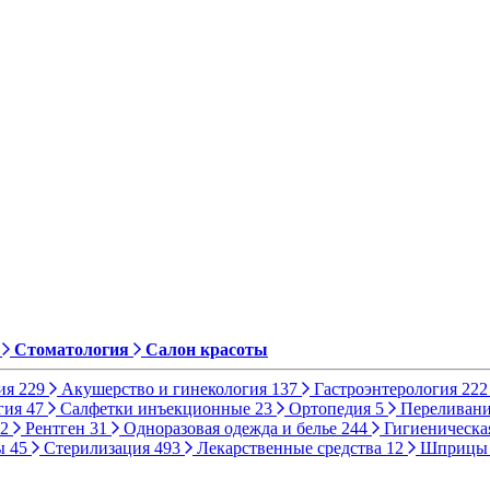
Стоматология
Салон красоты
ия
229
Акушерство и гинекология
137
Гастроэнтерология
222
гия
47
Салфетки инъекционные
23
Ортопедия
5
Переливани
2
Рентген
31
Одноразовая одежда и белье
244
Гигиеническа
ы
45
Стерилизация
493
Лекарственные средства
12
Шприц