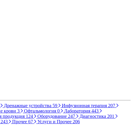
Дренажные устройства
59
Инфузионная терапия
207
е крови
3
Офтальмология
0
Лаборатория
443
я продукция
124
Оборудование
247
Диагностика
201
ы
243
Прочее
67
Услуги и Прочее
206