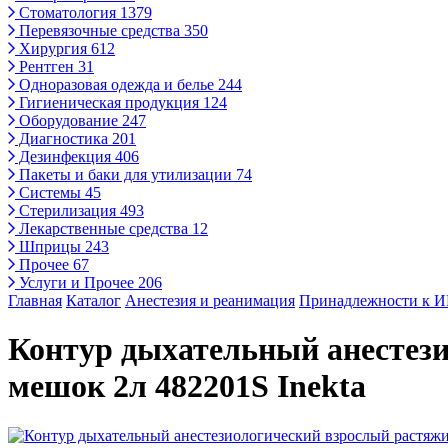
Стоматология
1379
Перевязочные средства
350
Хирургия
612
Рентген
31
Одноразовая одежда и белье
244
Гигиеническая продукция
124
Оборудование
247
Диагностика
201
Дезинфекция
406
Пакеты и баки для утилизации
74
Системы
45
Стерилизация
493
Лекарственные средства
12
Шприцы
243
Прочее
67
Услуги и Прочее
206
Главная
Каталог
Анестезия и реанимация
Принадлежности к 
Контур дыхательный анестези
мешок 2л 482201S Inekta