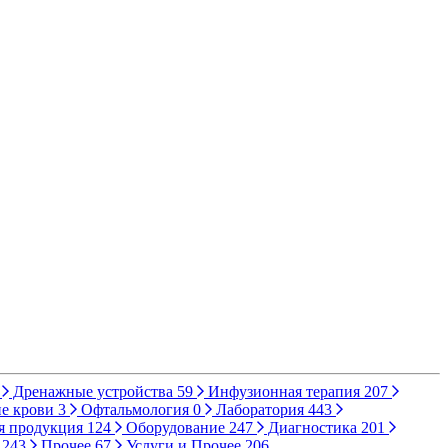
Дренажные устройства
59
Инфузионная терапия
207
е крови
3
Офтальмология
0
Лаборатория
443
я продукция
124
Оборудование
247
Диагностика
201
ы
243
Прочее
67
Услуги и Прочее
206