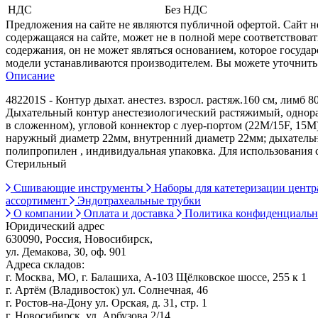
НДС
Без НДС
Предложения на сайте не являются публичной офертой. Сайт 
содержащаяся на сайте, может не в полной мере соответствоват
содержания, он не может являться основанием, которое госуда
модели устанавливаются производителем. Вы можете уточнить 
Описание
482201S - Контур дыхат. анестез. взросл. растяж.160 см, лимб 
Дыхательный контур анестезиологический растяжимый, одноразо
в сложенном), угловой коннектор с луер-портом (22М/15F, 15M
наружный диаметр 22мм, внутренний диаметр 22мм; дыхательны
полипропилен , индивидуальная упаковка. Для использования 
Стерильный
Сшивающие инструменты
Наборы для катетеризации цент
ассортимент
Эндотрахеальные трубки
О компании
Оплата и доставка
Политика конфиденциаль
Юридический адрес
630090, Россия, Новосибирск,
ул. Демакова, 30, оф. 901
Адреса складов:
г. Москва, МО, г. Балашиха, А-103 Щёлковское шоссе, 255 к 1
г. Артём (Владивосток) ул. Солнечная, 46
г. Ростов-на-Дону ул. Орская, д. 31, стр. 1
г. Новосибирск, ул. Арбузова 2/14