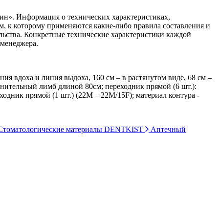
ин». Информация о технических характеристиках,
ом, к которому применяются какие-либо правила составления и
ельства. Конкретные технические характеристики каждой
 менеджера.
я вдоха и линия выдоха, 160 см – в растянутом виде, 68 см –
лнительный лимб длиной 80см; переходник прямой (6 шт.):
дник прямой (1 шт.) (22M – 22M/15F); материал контура -
томатологические материалы DENTKIST
Аптечный