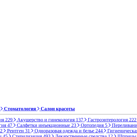
Стоматология
Салон красоты
ия
229
Акушерство и гинекология
137
Гастроэнтерология
222
гия
47
Салфетки инъекционные
23
Ортопедия
5
Переливани
2
Рентген
31
Одноразовая одежда и белье
244
Гигиеническа
ы
45
Стерилизация
493
Лекарственные средства
12
Шприц