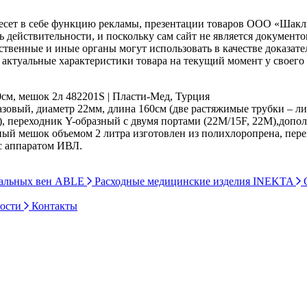
несет в себе функцию рекламы, презентации товаров ООО «Шакл
ь действительности, и поскольку сам сайт не является документ
рственные и иные органы могут использовать в качестве доказат
актуальные характеристики товара на текущий момент у своего
80см, мешок 2л 482201S | Пласти-Мед, Турция
вый, диаметр 22мм, длина 160см (две растяжимые трубки – лини
), переходник Y-образный с двумя портами (22M/15F, 22M),допо
й мешок объемом 2 литра изготовлен из полихлоропрена, перехо
с аппаратом ИВЛ.
ральных вен ABLE
Расходные медицинские изделия INEKTA
С
ности
Контакты