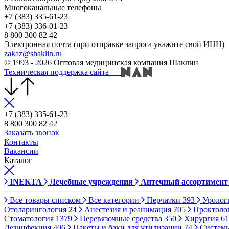
Многоканальные телефоны
+7 (383) 335-61-23
+7 (383) 336-01-23
8 800 300 82 42
Электронная почта (при отправке запроса укажите свой ИНН)
zakaz@shaklin.ru
© 1993 - 2026 Оптовая медицинская компания Шаклин
Техническая поддержка сайта
—
+7 (383) 335-61-23
8 800 300 82 42
Заказать звонок
Контакты
Вакансии
Каталог
INEKTA
Лечебные учреждения
Аптечный ассортимент
Все товары списком
Все категории
Перчатки
393
Уролог
Отоларингология
24
Анестезия и реанимация
705
Проктоло
Стоматология
1379
Перевязочные средства
350
Хирургия
61
Дезинфекция
406
Пакеты и баки для утилизации
74
Систем