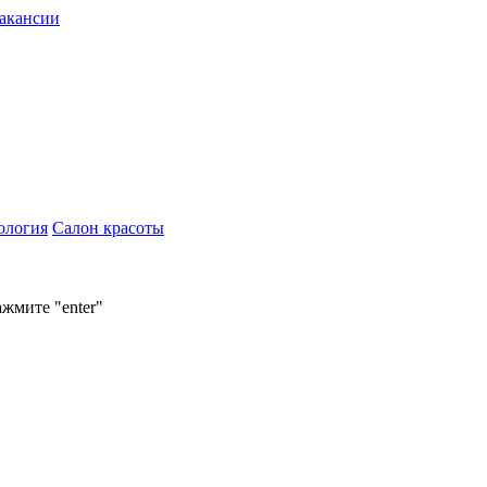
акансии
ология
Салон красоты
ажмите "enter"