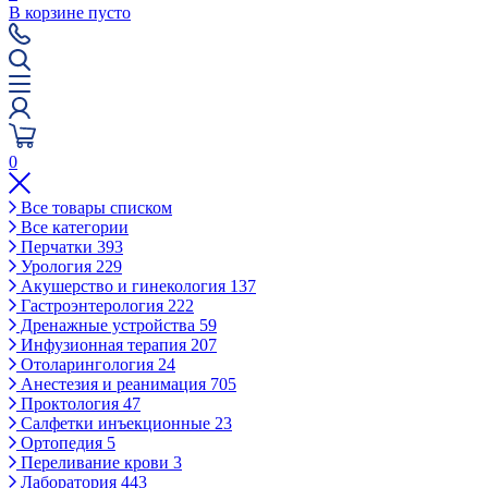
В корзине пусто
0
Все товары списком
Все категории
Перчатки
393
Урология
229
Акушерство и гинекология
137
Гастроэнтерология
222
Дренажные устройства
59
Инфузионная терапия
207
Отоларингология
24
Анестезия и реанимация
705
Проктология
47
Салфетки инъекционные
23
Ортопедия
5
Переливание крови
3
Лаборатория
443