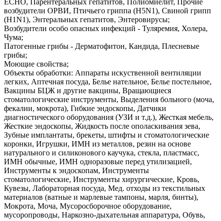
ECHO, Парентеральных гепатитов, Полиомиелит, Прочие
возбудители ОРВИ, Птичьего гриппа (H5N1), Свиной грипп
(H1N1), Энтеральных гепатитов, Энтеровирусы;
Возбудители особо опасных инфекций - Туляремия, Холера,
Чума;
Патогенные грибы - Дерматофитон, Кандида, Плесневые
грибы;
Моющие свойства;
Объекты обработки: Аппараты искуственной вентиляции
легких, Аптечная посуда, Белье нательное, Белье постельное,
Вакцины БЦЖ и другие вакцины, Вращающиеся
стоматологические инструменты, Выделения больного (моча,
фекалии, мокрота), Гибкие эндоскопы, Датчики
диагностического оборудования (УЗИ и т.д.), Жесткая мебель,
Жесткие эндоскопы, Жидкость после ополаскивания зева,
Зубные имплантаты, брекеты, штифты и стоматологические
коронки, Игрушки, ИМН из металлов, резин на основе
натурального и силиконового каучука, стекла, пластмасс,
ИМН обычные, ИМН одноразовые перед утилизацией,
Инструменты к эндоскопам, Инструменты
стоматологические, Инструменты хирургические, Кровь,
Кувезы, Лабораторная посуда, Мед. отходы из текстильных
материалов (ватные и марлевые тампоны, марля, бинты),
Мокрота, Моча, Мусоросборочное оборудование,
мусоропроводы, Наркозно-дыхательная аппаратура, Обувь,