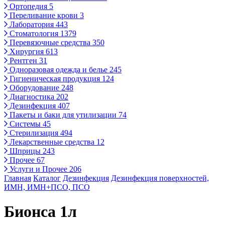
Ортопедия
5
Переливание крови
3
Лаборатория
443
Стоматология
1379
Перевязочные средства
350
Хирургия
613
Рентген
31
Одноразовая одежда и белье
245
Гигиеническая продукция
124
Оборудование
248
Диагностика
202
Дезинфекция
407
Пакеты и баки для утилизации
74
Системы
45
Стерилизация
494
Лекарственные средства
12
Шприцы
243
Прочее
67
Услуги и Прочее
206
Главная
Каталог
Дезинфекция
Дезинфекция поверхностей,
ИМН, ИМН+ПСО, ПСО
Бионса 1л