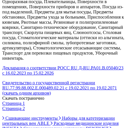
Одноразовая посуда, Плевательницы, Поверхности в
помещениях, Поверхности приборов и аппаратов, Посуда из-
под выделений, Предметы для мытья посуды, Предметы
обстановки, Предметы ухода за больными, Приспособления к
кювезам, Рвотные массы, Резиновые и полипропиленовые
коврики, Санитарно-техническое оборудование, Санитарный
транспорт, Скорлупа пищевых яиц, Слюноотсосы, Столовая
посуда, Стоматологические материалы (оттиски из альгината,
силикона, полиэфирной смолы, зубопротезные заготовки,
артикуляторы), Стоматологические отсасывающие системы,
Транспорт для перевозки пищевых продуктов, Уборочный
инвентарь.
Декларация о соответствии РОСС RU Д-RU.РА01.В.05040/23
с 16.02.2023 по 15.02.2026
Свидетельство о государственной регистрации
RU.77.99.88.002.Е.000489.02.21 с 19.02.2021 по 19.02.2071
(скачать одним архивом)
Скачать постранично
Страница 1
Страница 2
Сшивающие инструменты
Наборы для катетеризации
центральных вен ABLE
Расходные медицинские изделия