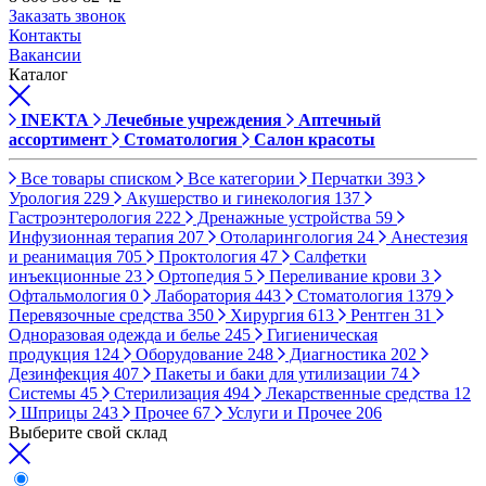
Заказать звонок
Контакты
Вакансии
Каталог
INEKTA
Лечебные учреждения
Аптечный
ассортимент
Стоматология
Салон красоты
Все товары списком
Все категории
Перчатки
393
Урология
229
Акушерство и гинекология
137
Гастроэнтерология
222
Дренажные устройства
59
Инфузионная терапия
207
Отоларингология
24
Анестезия
и реанимация
705
Проктология
47
Салфетки
инъекционные
23
Ортопедия
5
Переливание крови
3
Офтальмология
0
Лаборатория
443
Стоматология
1379
Перевязочные средства
350
Хирургия
613
Рентген
31
Одноразовая одежда и белье
245
Гигиеническая
продукция
124
Оборудование
248
Диагностика
202
Дезинфекция
407
Пакеты и баки для утилизации
74
Системы
45
Стерилизация
494
Лекарственные средства
12
Шприцы
243
Прочее
67
Услуги и Прочее
206
Выберите свой склад