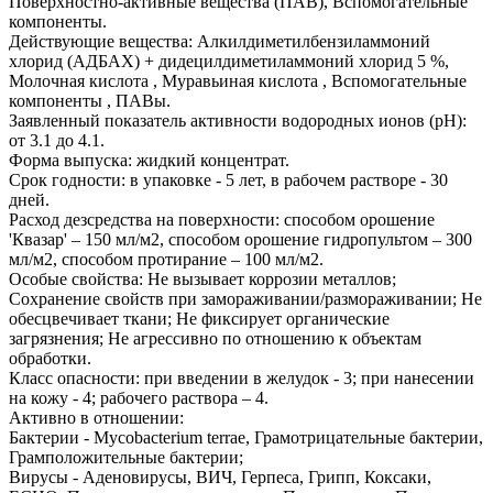
Поверхностно-активные вещества (ПАВ), Вспомогательные
компоненты.
Действующие вещества: Алкилдиметилбензиламмоний
хлорид (АДБАХ) + дидецилдиметиламмоний хлорид 5 %,
Молочная кислота , Муравьиная кислота , Вспомогательные
компоненты , ПАВы.
Заявленный показатель активности водородных ионов (pH):
от 3.1 до 4.1.
Форма выпуска: жидкий концентрат.
Срок годности: в упаковке - 5 лет, в рабочем растворе - 30
дней.
Расход дезсредства на поверхности: способом орошение
'Квазар' – 150 мл/м2, способом орошение гидропультом – 300
мл/м2, способом протирание – 100 мл/м2.
Особые свойства: Не вызывает коррозии металлов;
Сохранение свойств при замораживании/размораживании; Не
обесцвечивает ткани; Не фиксирует органические
загрязнения; Не агрессивно по отношению к объектам
обработки.
Класс опасности: при введении в желудок - 3; при нанесении
на кожу - 4; рабочего раствора – 4.
Активно в отношении:
Бактерии - Mycobacterium terrae, Грамотрицательные бактерии,
Грамположительные бактерии;
Вирусы - Аденовирусы, ВИЧ, Герпеса, Грипп, Коксаки,