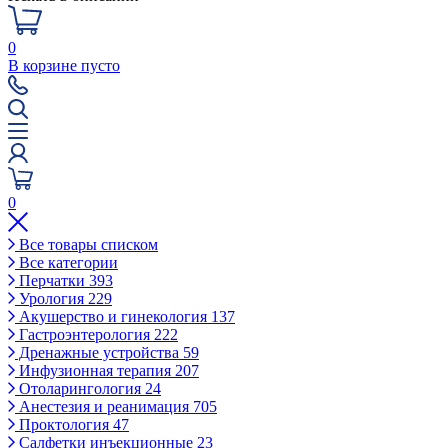
0
В корзине пусто
0
Все товары списком
Все категории
Перчатки
393
Урология
229
Акушерство и гинекология
137
Гастроэнтерология
222
Дренажные устройства
59
Инфузионная терапия
207
Отоларингология
24
Анестезия и реанимация
705
Проктология
47
Салфетки инъекционные
23