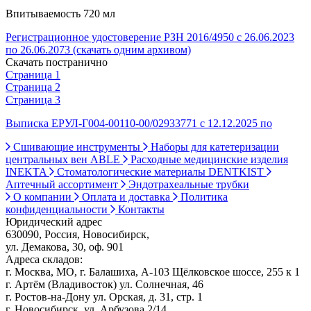
Впитываемость 720 мл
Регистрационное удостоверение РЗН 2016/4950 с 26.06.2023
по 26.06.2073 (скачать одним архивом)
Скачать постранично
Страница 1
Страница 2
Страница 3
Выписка ЕРУЛ-Г004-00110-00/02933771 с 12.12.2025 по
Сшивающие инструменты
Наборы для катетеризации
центральных вен ABLE
Расходные медицинские изделия
INEKTA
Стоматологические материалы DENTKIST
Аптечный ассортимент
Эндотрахеальные трубки
О компании
Оплата и доставка
Политика
конфиденциальности
Контакты
Юридический адрес
630090, Россия, Новосибирск,
ул. Демакова, 30, оф. 901
Адреса складов:
г. Москва, МО, г. Балашиха, А-103 Щёлковское шоссе, 255 к 1
г. Артём (Владивосток) ул. Солнечная, 46
г. Ростов-на-Дону ул. Орская, д. 31, стр. 1
г. Новосибирск, ул. Арбузова 2/14