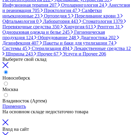
Инфузионная терапия
207
Отоларингология
24
Анестезия
и реанимация
705
Проктология
47
Салфетки
инъекционные
23
Ортопедия
5
Переливание крови
3
Офтальмология
0
Лаборатория
443
Стоматология
1379
Перевязочные средства
350
Хирургия
613
Рентген
31
Одноразовая одежда и белье
245
Гигиеническая
продукция
124
Оборудование
248
Диагностика
202
Дезинфекция
407
Пакеты и баки для утилизации
74
Системы
45
Стерилизация
494
Лекарственные средства
12
Шприцы
243
Прочее
67
Услуги и Прочее
206
Выберите свой склад
Новосибирск
Москва
Владивосток (Артем)
Применить
На основном складе недостаточно товара
Вход на сайт