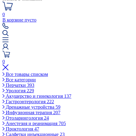
0
В корзине пусто
0
Все товары списком
Все категории
Перчатки
393
Урология
229
Акушерство и гинекология
137
Гастроэнтерология
222
Дренажные устройства
59
Инфузионная терапия
207
Отоларингология
24
Анестезия и реанимация
705
Проктология
47
Салфетки инъекционные
23