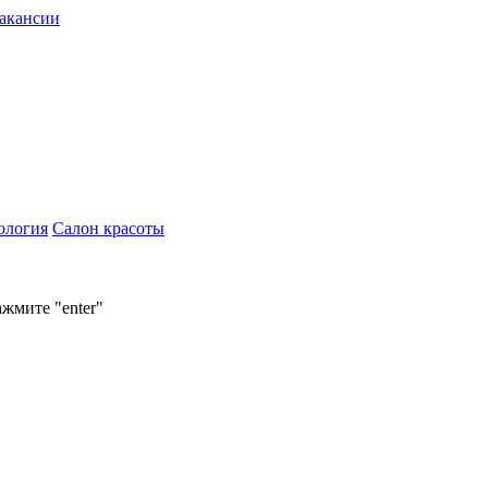
акансии
ология
Салон красоты
ажмите "enter"