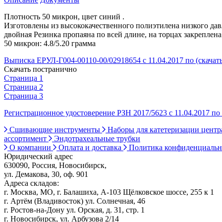
Плотность 50 микрон, цвет синий .
Изготовлены из высококачественного полиэтилена низкого дав
двойная Резинка пропаяна по всей длине, на торцах закреплен
50 микрон: 4.8/5.20 грамма
Выписка ЕРУЛ-Г004-00110-00/02918654 с 11.04.2017 по (скачат
Скачать постранично
Страница 1
Страница 2
Страница 3
Регистрационное удостоверение РЗН 2017/5623 с 11.04.2017 по 
Сшивающие инструменты
Наборы для катетеризации цент
ассортимент
Эндотрахеальные трубки
О компании
Оплата и доставка
Политика конфиденциаль
Юридический адрес
630090, Россия, Новосибирск,
ул. Демакова, 30, оф. 901
Адреса складов:
г. Москва, МО, г. Балашиха, А-103 Щёлковское шоссе, 255 к 1
г. Артём (Владивосток) ул. Солнечная, 46
г. Ростов-на-Дону ул. Орская, д. 31, стр. 1
г. Новосибирск, ул. Арбузова 2/14