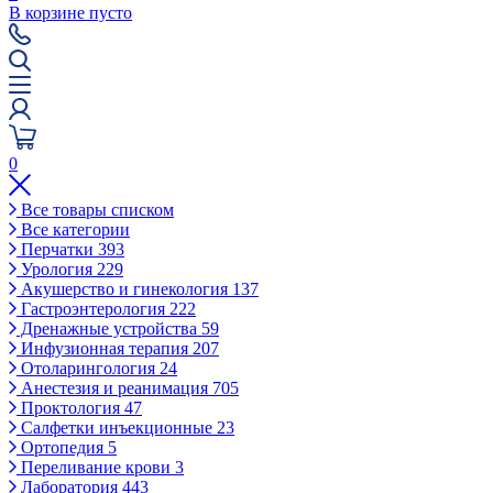
В корзине пусто
0
Все товары списком
Все категории
Перчатки
393
Урология
229
Акушерство и гинекология
137
Гастроэнтерология
222
Дренажные устройства
59
Инфузионная терапия
207
Отоларингология
24
Анестезия и реанимация
705
Проктология
47
Салфетки инъекционные
23
Ортопедия
5
Переливание крови
3
Лаборатория
443