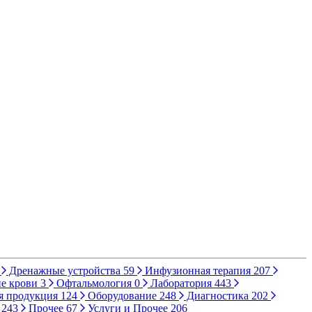
Дренажные устройства
59
Инфузионная терапия
207
е крови
3
Офтальмология
0
Лаборатория
443
я продукция
124
Оборудование
248
Диагностика
202
ы
243
Прочее
67
Услуги и Прочее
206