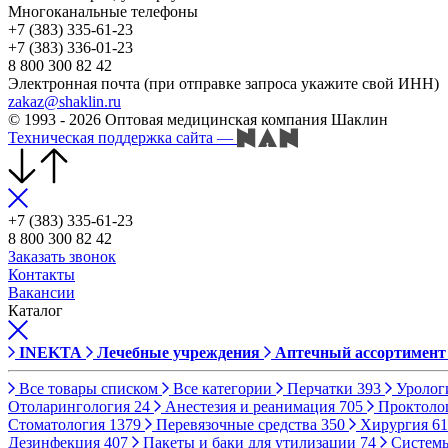
Многоканальные телефоны
+7 (383) 335-61-23
+7 (383) 336-01-23
8 800 300 82 42
Электронная почта (при отправке запроса укажите свой ИНН)
zakaz@shaklin.ru
© 1993 - 2026 Оптовая медицинская компания Шаклин
Техническая поддержка сайта
—
+7 (383) 335-61-23
8 800 300 82 42
Заказать звонок
Контакты
Вакансии
Каталог
INEKTA
Лечебные учреждения
Аптечный ассортимент
Все товары списком
Все категории
Перчатки
393
Уролог
Отоларингология
24
Анестезия и реанимация
705
Проктоло
Стоматология
1379
Перевязочные средства
350
Хирургия
61
Дезинфекция
407
Пакеты и баки для утилизации
74
Систем