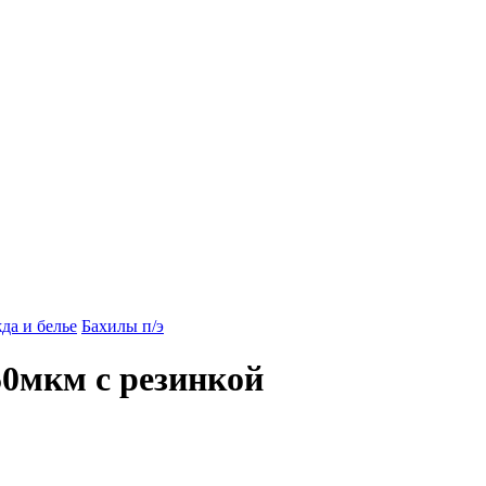
да и белье
Бахилы п/э
50мкм с резинкой