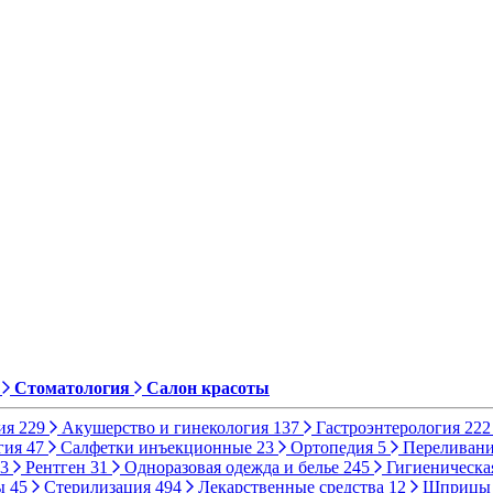
Стоматология
Салон красоты
ия
229
Акушерство и гинекология
137
Гастроэнтерология
222
гия
47
Салфетки инъекционные
23
Ортопедия
5
Переливани
3
Рентген
31
Одноразовая одежда и белье
245
Гигиеническа
ы
45
Стерилизация
494
Лекарственные средства
12
Шприц