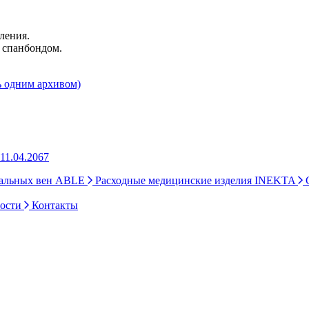
ления.
а спанбондом.
ь одним архивом)
11.04.2067
ральных вен ABLE
Расходные медицинские изделия INEKTA
С
ности
Контакты