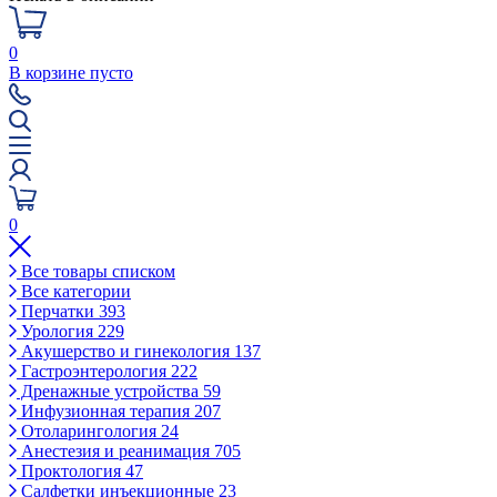
0
В корзине пусто
0
Все товары списком
Все категории
Перчатки
393
Урология
229
Акушерство и гинекология
137
Гастроэнтерология
222
Дренажные устройства
59
Инфузионная терапия
207
Отоларингология
24
Анестезия и реанимация
705
Проктология
47
Салфетки инъекционные
23