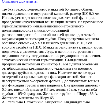
Описание
Документы
Трубка трахеостомическая с манжетой большого объема
низкого давления и внутренней канюлей, размер (ID) 6,5 мм.
Используется для восстановления дыхательной функции,
проведения искуственной вентиляции легких. Из прозрачного
термопластичного имплантационно-нетоксичного
поливинилхлорида с инкапсулированной
рентгеноконтрастной полосой по всей длине - для четкой
визуализации экспозиции трубки. Полупрозрачная манжета
большого обьема - 4,5 мл и низкого давления (19±0,2 см
водного столба) из ПВХ. Манжета резистентна к закиси азота,
подвижна, с разъемом тип Луер, в наличии встроенная в
переднюю стенку воздушная линия регулирования давления,
автоматический клапан герметизации. Стандартный
прозрачный несъемный коннектор 15 мм с двумя боковыми
отгибающимися крылышками с указанием внутреннего
диаметра трубки на одном из них. Наличие не менее двух
отверстий на крылышках для фиксации лентой. Фланец
нерегулируемый V-образной формы. Две хлопковых тесьмы
для фиксации трубки к шее пациента. Внутренний диаметр -
6,5 мм, внешний диаметр 8,7 мм, длина 85 мм, угол изгиба
трубки - 105±2 градусов. Жесткость трубки по Шору - 86 А.
Жесткость манжеты по Шору 65
А.Стерильно.Нетоксично.Апирогено. Индивидуально