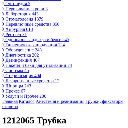
Ортопедия
5
Переливание крови
3
Лаборатория
443
Стоматология
1379
Перевязочные средства
350
Хирургия
613
Рентген
31
Одноразовая одежда и белье
245
Гигиеническая продукция
124
Оборудование
248
Диагностика
202
Дезинфекция
407
Пакеты и баки для утилизации
74
Системы
45
Стерилизация
494
Лекарственные средства
12
Шприцы
243
Прочее
67
Услуги и Прочее
206
Главная
Каталог
Анестезия и реанимация
Трубки, фиксаторы,
стилеты
1212065 Трубка