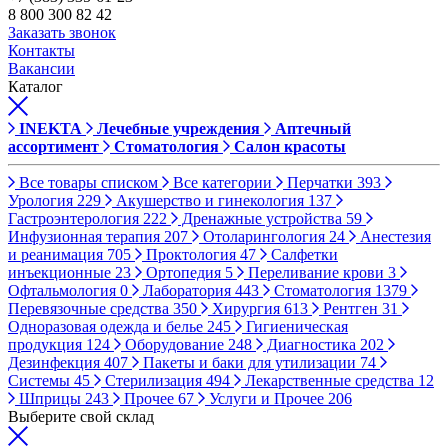
8 800 300 82 42
Заказать звонок
Контакты
Вакансии
Каталог
INEKTA
Лечебные учреждения
Аптечный
ассортимент
Стоматология
Салон красоты
Все товары списком
Все категории
Перчатки
393
Урология
229
Акушерство и гинекология
137
Гастроэнтерология
222
Дренажные устройства
59
Инфузионная терапия
207
Отоларингология
24
Анестезия
и реанимация
705
Проктология
47
Салфетки
инъекционные
23
Ортопедия
5
Переливание крови
3
Офтальмология
0
Лаборатория
443
Стоматология
1379
Перевязочные средства
350
Хирургия
613
Рентген
31
Одноразовая одежда и белье
245
Гигиеническая
продукция
124
Оборудование
248
Диагностика
202
Дезинфекция
407
Пакеты и баки для утилизации
74
Системы
45
Стерилизация
494
Лекарственные средства
12
Шприцы
243
Прочее
67
Услуги и Прочее
206
Выберите свой склад