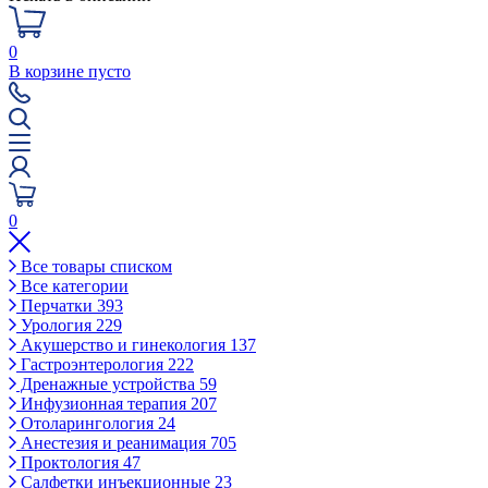
0
В корзине пусто
0
Все товары списком
Все категории
Перчатки
393
Урология
229
Акушерство и гинекология
137
Гастроэнтерология
222
Дренажные устройства
59
Инфузионная терапия
207
Отоларингология
24
Анестезия и реанимация
705
Проктология
47
Салфетки инъекционные
23