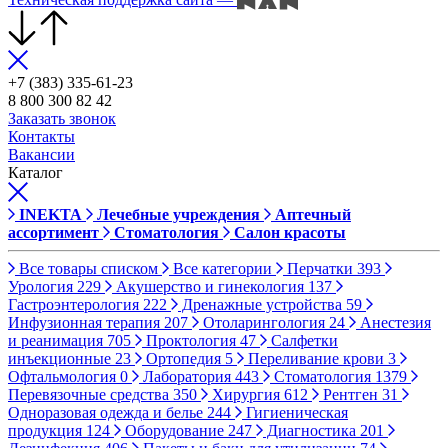
+7 (383) 335-61-23
8 800 300 82 42
Заказать звонок
Контакты
Вакансии
Каталог
INEKTA
Лечебные учреждения
Аптечный
ассортимент
Стоматология
Салон красоты
Все товары списком
Все категории
Перчатки
393
Урология
229
Акушерство и гинекология
137
Гастроэнтерология
222
Дренажные устройства
59
Инфузионная терапия
207
Отоларингология
24
Анестезия
и реанимация
705
Проктология
47
Салфетки
инъекционные
23
Ортопедия
5
Переливание крови
3
Офтальмология
0
Лаборатория
443
Стоматология
1379
Перевязочные средства
350
Хирургия
612
Рентген
31
Одноразовая одежда и белье
244
Гигиеническая
продукция
124
Оборудование
247
Диагностика
201