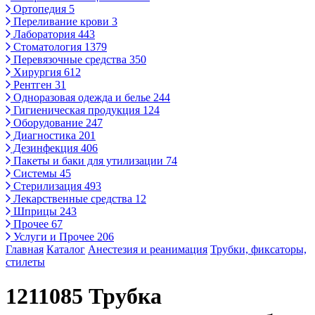
Ортопедия
5
Переливание крови
3
Лаборатория
443
Стоматология
1379
Перевязочные средства
350
Хирургия
612
Рентген
31
Одноразовая одежда и белье
244
Гигиеническая продукция
124
Оборудование
247
Диагностика
201
Дезинфекция
406
Пакеты и баки для утилизации
74
Системы
45
Стерилизация
493
Лекарственные средства
12
Шприцы
243
Прочее
67
Услуги и Прочее
206
Главная
Каталог
Анестезия и реанимация
Трубки, фиксаторы,
стилеты
1211085 Трубка