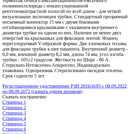
термопластичного имплантационно-нетоксичного
поливинилхлорида с инкапсулированной
рентгеноконтрастной полосой по всей длине - для четкой
визуализации экспозиции трубки. Стандартный прозрачный
несъемный коннектор 15 мм с двумя боковыми
отгибающимися крылышками с указанием внутреннего
диаметра трубки на одном из них. Наличие не менее двух
отверстий на крылышках для фиксации лентой. Фланец
нерегулируемый V-образной формы. Две хлопковых тесьмы
для фиксации трубки к шее пациента. Внутренний диаметр -
6,0 мм, внешний диаметр 8,2 мм, длина 74 мм, угол изгиба
трубки - 105±2 градусов. Жесткость по Шору - 86 А.
Стерильно.Нетоксично.Апирогено. Индивидуально
упакована. Одноразовая. Стерилизовано оксидом этилена.
Срок годности 5 лет.
Регистрационное удостоверение РЗН 2016/4105 с 08.09.2022
по 08.09.2072 (скачать одним архивом)
Скачать постранично
Страница 1
Страница 2
Страница 3
Страница 4
Страница 5
Страница 6