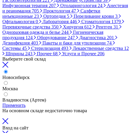
Гастроэнтерология
221
Дренажные устройства
59
Инфузионная терапия
207
Отоларингология
24
Анестезия
и реанимация
705
Проктология
47
Салфетки
инъекционные
23
Ортопедия
5
Переливание крови
3
Офтальмология
0
Лаборатория
446
Стоматология
1379
Перевязочные средства
350
Хирургия
612
Рентген
31
Одноразовая одежда и белье
244
Гигиеническая
продукция
124
Оборудование
247
Диагностика
201
Дезинфекция
403
Пакеты и баки для утилизации
74
Системы
45
Стерилизация
493
Лекарственные средства
12
Шприцы
243
Прочее
68
Услуги и Прочее
206
Выберите свой склад
Новосибирск
Москва
Владивосток (Артем)
Применить
На основном складе недостаточно товара
Вход на сайт