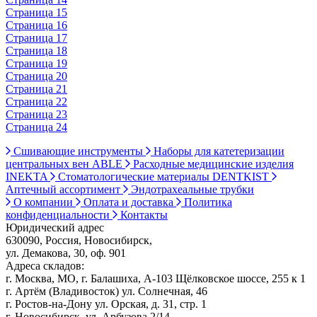
Страница 15
Страница 16
Страница 17
Страница 18
Страница 19
Страница 20
Страница 21
Страница 22
Страница 23
Страница 24
Сшивающие инструменты
Наборы для катетеризации
центральных вен ABLE
Расходные медицинские изделия
INEKTA
Стоматологические материалы DENTKIST
Аптечный ассортимент
Эндотрахеальные трубки
О компании
Оплата и доставка
Политика
конфиденциальности
Контакты
Юридический адрес
630090, Россия, Новосибирск,
ул. Демакова, 30, оф. 901
Адреса складов:
г. Москва, МО, г. Балашиха, А-103 Щёлковское шоссе, 255 к 1
г. Артём (Владивосток) ул. Солнечная, 46
г. Ростов-на-Дону ул. Орская, д. 31, стр. 1
г. Новосибирск, ул. Арбузова 2/14