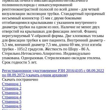
термопластичного имплантационно-нетоксичного
поливинилхлорида с инкапсулированной
рентгеноконтрастной полосой по всей длине - для четкой
визуализации экспозиции трубки. Стандартный прозрачный
несъемный коннектор 15 мм с двумя боковыми
отгибающимися крылышками с указанием внутреннего
диаметра трубки на одном из них. Наличие не менее двух
отверстий на крылышках для фиксации лентой. Фланец
нерегулируемый V-образной формы. Две хлопковых тесьмы
для фиксации трубки к шее пациента. Внутренний диаметр -
5,5 мм, внешний диаметр 7,5 мм, длина 69 мм, угол изгиба
трубки - 105±2 градусов. Жесткость по Шору - 86 А.
Стерильно.Нетоксично.Апирогено. Индивидуально
упакована. Одноразовая. Стерилизовано оксидом этилена.
Срок годности 5 лет.
Регистрационное удостоверение РЗН 2016/4105 с 08.09.2022
по 08.09.2072 (скачать одним архивом)
Скачать постранично
Страница 1
Страница 2
Страница 3
Страница 4
Страница 5
Страница 6