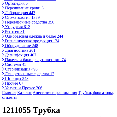
Ортопедия
5
Переливание крови
3
Лаборатория
443
Стоматология
1379
Перевязочные средства
350
Хирургия
612
Рентген
31
Одноразовая одежда и белье
244
Гигиеническая продукция
124
Оборудование
248
Диагностика
201
Дезинфекция
407
Пакеты и баки для утилизации
74
Системы
45
Стерилизация
493
Лекарственные средства
12
Шприцы
243
Прочее
67
Услуги и Прочее
206
Главная
Каталог
Анестезия и реанимация
Трубки, фиксаторы,
стилеты
1211055 Трубка