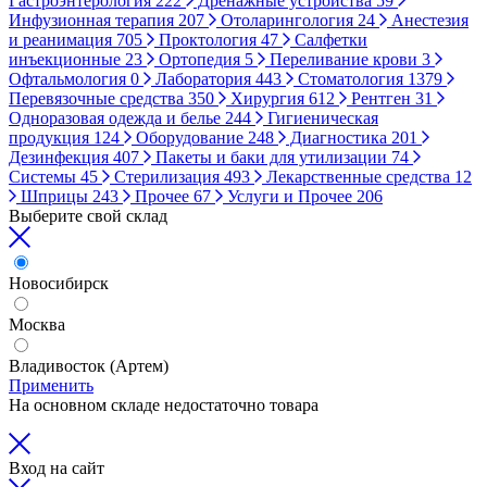
Гастроэнтерология
222
Дренажные устройства
59
Инфузионная терапия
207
Отоларингология
24
Анестезия
и реанимация
705
Проктология
47
Салфетки
инъекционные
23
Ортопедия
5
Переливание крови
3
Офтальмология
0
Лаборатория
443
Стоматология
1379
Перевязочные средства
350
Хирургия
612
Рентген
31
Одноразовая одежда и белье
244
Гигиеническая
продукция
124
Оборудование
248
Диагностика
201
Дезинфекция
407
Пакеты и баки для утилизации
74
Системы
45
Стерилизация
493
Лекарственные средства
12
Шприцы
243
Прочее
67
Услуги и Прочее
206
Выберите свой склад
Новосибирск
Москва
Владивосток (Артем)
Применить
На основном складе недостаточно товара
Вход на сайт