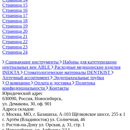
Страница 15
Страница 16
Страница 17
Страница 18
Страница 19
Страница 20
Страница 21
Страница 22
Страница 23
Страница 24
Сшивающие инструменты
Наборы для катетеризации
центральных вен ABLE
Расходные медицинские изделия
INEKTA
Стоматологические материалы DENTKIST
Аптечный ассортимент
Эндотрахеальные трубки
О компании
Оплата и доставка
Политика
конфиденциальности
Контакты
Юридический адрес
630090, Россия, Новосибирск,
ул. Демакова, 30, оф. 901
Адреса складов:
г. Москва, МО, г. Балашиха, А-103 Щёлковское шоссе, 255 к 1
г. Артём (Владивосток) ул. Солнечная, 46
г. Ростов-на-Дону ул. Орская, д. 31, стр. 1
г. Новосибирск, ул. Арбузова 2/14