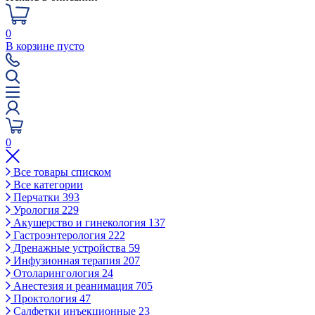
0
В корзине пусто
0
Все товары списком
Все категории
Перчатки
393
Урология
229
Акушерство и гинекология
137
Гастроэнтерология
222
Дренажные устройства
59
Инфузионная терапия
207
Отоларингология
24
Анестезия и реанимация
705
Проктология
47
Салфетки инъекционные
23