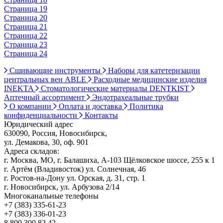
Страница 19
Страница 20
Страница 21
Страница 22
Страница 23
Страница 24
Сшивающие инструменты
Наборы для катетеризации
центральных вен ABLE
Расходные медицинские изделия
INEKTA
Стоматологические материалы DENTKIST
Аптечный ассортимент
Эндотрахеальные трубки
О компании
Оплата и доставка
Политика
конфиденциальности
Контакты
Юридический адрес
630090, Россия, Новосибирск,
ул. Демакова, 30, оф. 901
Адреса складов:
г. Москва, МО, г. Балашиха, А-103 Щёлковское шоссе, 255 к 1
г. Артём (Владивосток) ул. Солнечная, 46
г. Ростов-на-Дону ул. Орская, д. 31, стр. 1
г. Новосибирск, ул. Арбузова 2/14
Многоканальные телефоны
+7 (383) 335-61-23
+7 (383) 336-01-23
8 800 300 82 42