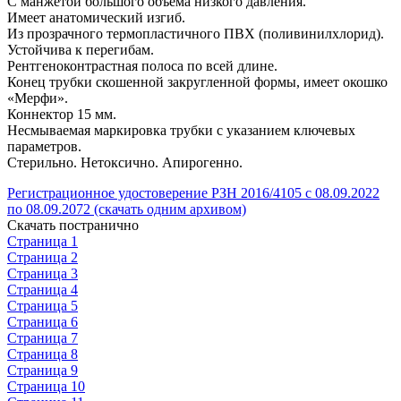
С манжетой большого объема низкого давления.
Имеет анатомический изгиб.
Из прозрачного термопластичного ПВХ (поливинилхлорид).
Устойчива к перегибам.
Рентгеноконтрастная полоса по всей длине.
Конец трубки скошенной закругленной формы, имеет окошко
«Мерфи».
Коннектор 15 мм.
Несмываемая маркировка трубки с указанием ключевых
параметров.
Стерильно. Нетоксично. Апирогенно.
Регистрационное удостоверение РЗН 2016/4105 с 08.09.2022
по 08.09.2072 (скачать одним архивом)
Скачать постранично
Страница 1
Страница 2
Страница 3
Страница 4
Страница 5
Страница 6
Страница 7
Страница 8
Страница 9
Страница 10