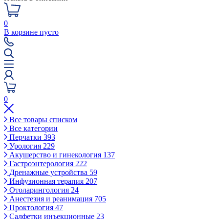
0
В корзине пусто
0
Все товары списком
Все категории
Перчатки
393
Урология
229
Акушерство и гинекология
137
Гастроэнтерология
222
Дренажные устройства
59
Инфузионная терапия
207
Отоларингология
24
Анестезия и реанимация
705
Проктология
47
Салфетки инъекционные
23