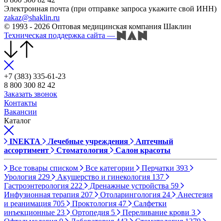
Электронная почта (при отправке запроса укажите свой ИНН)
zakaz@shaklin.ru
© 1993 - 2026 Оптовая медицинская компания Шаклин
Техническая поддержка сайта
—
+7 (383) 335-61-23
8 800 300 82 42
Заказать звонок
Контакты
Вакансии
Каталог
INEKTA
Лечебные учреждения
Аптечный
ассортимент
Стоматология
Салон красоты
Все товары списком
Все категории
Перчатки
393
Урология
229
Акушерство и гинекология
137
Гастроэнтерология
222
Дренажные устройства
59
Инфузионная терапия
207
Отоларингология
24
Анестезия
и реанимация
705
Проктология
47
Салфетки
инъекционные
23
Ортопедия
5
Переливание крови
3