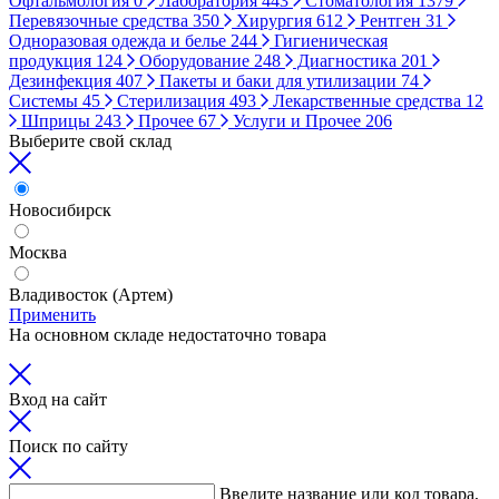
Офтальмология
0
Лаборатория
443
Стоматология
1379
Перевязочные средства
350
Хирургия
612
Рентген
31
Одноразовая одежда и белье
244
Гигиеническая
продукция
124
Оборудование
248
Диагностика
201
Дезинфекция
407
Пакеты и баки для утилизации
74
Системы
45
Стерилизация
493
Лекарственные средства
12
Шприцы
243
Прочее
67
Услуги и Прочее
206
Выберите свой склад
Новосибирск
Москва
Владивосток (Артем)
Применить
На основном складе недостаточно товара
Вход на сайт
Поиск по сайту
Введите название или код товара,