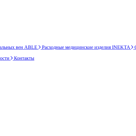
ральных вен ABLE
Расходные медицинские изделия INEKTA
С
ности
Контакты