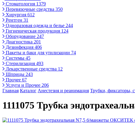
Стоматология
1379
Перевязочные средства
350
Хирургия
612
Рентген
31
Одноразовая одежда и белье
244
Гигиеническая продукция
124
Оборудование
247
Диагностика
201
Дезинфекция
406
Пакеты и баки для утилизации
74
Системы
45
Стерилизация
493
Лекарственные средства
12
Шприцы
243
Прочее
67
Услуги и Прочее
206
Главная
Каталог
Анестезия и реанимация
Трубки, фиксаторы, 
1111075 Трубка эндотрахеал