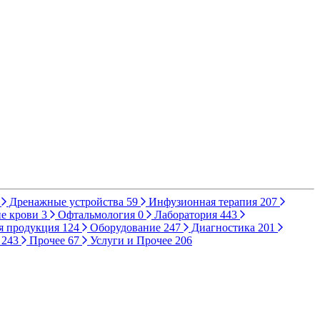
Дренажные устройства
59
Инфузионная терапия
207
е крови
3
Офтальмология
0
Лаборатория
443
я продукция
124
Оборудование
247
Диагностика
201
ы
243
Прочее
67
Услуги и Прочее
206