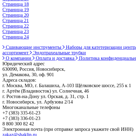
Страница 18
Страница 19
Страница 20
Страница 21
Страница 22
Страница 23
Страница 24
Сшивающие инструменты
Наборы для катетеризации цент
ассортимент
Эндотрахеальные трубки
О компании
Оплата и доставка
Политика конфиденциаль
Юридический адрес
630090, Россия, Новосибирск,
ул. Демакова, 30, оф. 901
Адреса складов:
г. Москва, МО, г. Балашиха, А-103 Щёлковское шоссе, 255 к 1
г. Артём (Владивосток) ул. Солнечная, 46
г. Ростов-на-Дону ул. Орская, д. 31, стр. 1
г. Новосибирск, ул. Арбузова 2/14
Многоканальные телефоны
+7 (383) 335-61-23
+7 (383) 336-01-23
8 800 300 82 42
Электронная почта (при отправке запроса укажите свой ИНН)
zakaz@shaklin.ru