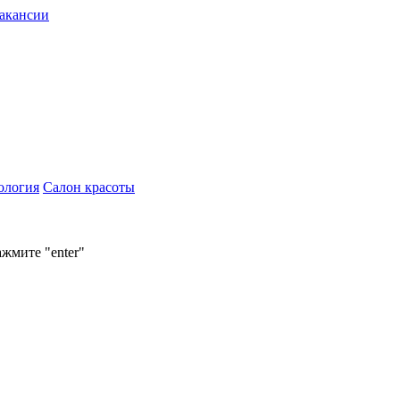
акансии
ология
Салон красоты
ажмите "enter"