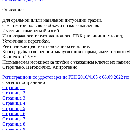
Описание:
Для оральной и/или назальной интубации трахеи.
С манжетой большого объема низкого давления.
Имеет анатомический изгиб.
Из прозрачного термопластичного ПВХ (поливинилхлорид).
Устойчива к перегибам.
Рентгеноконтрастная полоса по всей длине.
Конец трубки скошенной закругленной формы, имеет окошко 
Коннектор 15 мм.
Несмываемая маркировка трубки с указанием ключевых параме
Стерильно. Нетоксично. Апирогенно.
Регистрационное удостоверение РЗН 2016/4105 с 08.09.2022 по 
Скачать постранично
Страница 1
Страница 2
Страница 3
Страница 4
Страница 5
Страница 6
Страница 7
Страница 8
Страница 9