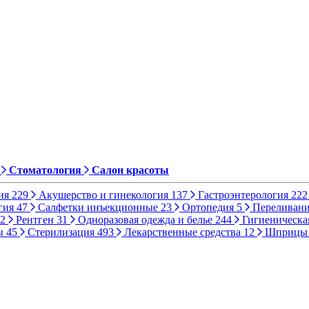
Стоматология
Салон красоты
ия
229
Акушерство и гинекология
137
Гастроэнтерология
222
гия
47
Салфетки инъекционные
23
Ортопедия
5
Переливани
2
Рентген
31
Одноразовая одежда и белье
244
Гигиеническа
ы
45
Стерилизация
493
Лекарственные средства
12
Шприц