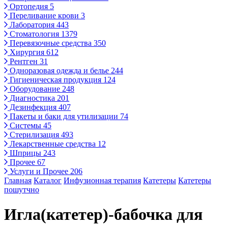
Ортопедия
5
Переливание крови
3
Лаборатория
443
Стоматология
1379
Перевязочные средства
350
Хирургия
612
Рентген
31
Одноразовая одежда и белье
244
Гигиеническая продукция
124
Оборудование
248
Диагностика
201
Дезинфекция
407
Пакеты и баки для утилизации
74
Системы
45
Стерилизация
493
Лекарственные средства
12
Шприцы
243
Прочее
67
Услуги и Прочее
206
Главная
Каталог
Инфузионная терапия
Катетеры
Катетеры
пошутчно
Игла(катетер)-бабочка для