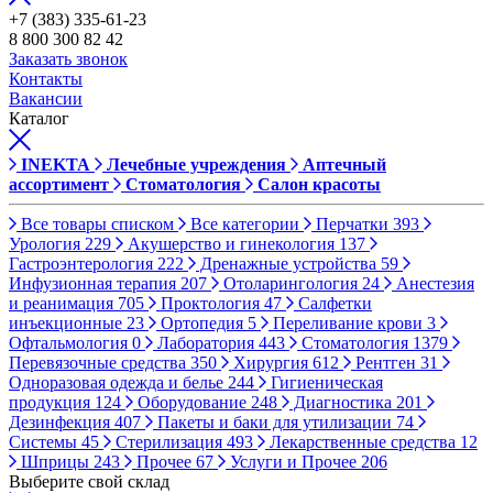
+7 (383) 335-61-23
8 800 300 82 42
Заказать звонок
Контакты
Вакансии
Каталог
INEKTA
Лечебные учреждения
Аптечный
ассортимент
Стоматология
Салон красоты
Все товары списком
Все категории
Перчатки
393
Урология
229
Акушерство и гинекология
137
Гастроэнтерология
222
Дренажные устройства
59
Инфузионная терапия
207
Отоларингология
24
Анестезия
и реанимация
705
Проктология
47
Салфетки
инъекционные
23
Ортопедия
5
Переливание крови
3
Офтальмология
0
Лаборатория
443
Стоматология
1379
Перевязочные средства
350
Хирургия
612
Рентген
31
Одноразовая одежда и белье
244
Гигиеническая
продукция
124
Оборудование
248
Диагностика
201
Дезинфекция
407
Пакеты и баки для утилизации
74
Системы
45
Стерилизация
493
Лекарственные средства
12
Шприцы
243
Прочее
67
Услуги и Прочее
206
Выберите свой склад