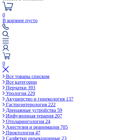
0
В корзине пусто
0
Все товары списком
Все категории
Перчатки
393
Урология
229
Акушерство и гинекология
137
Гастроэнтерология
222
Дренажные устройства
59
Инфузионная терапия
207
Отоларингология
24
Анестезия и реанимация
705
Проктология
47
Салфетки инъекционные
23