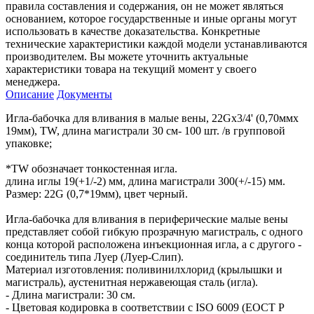
правила составления и содержания, он не может являться
основанием, которое государственные и иные органы могут
использовать в качестве доказательства. Конкретные
технические характеристики каждой модели устанавливаются
производителем. Вы можете уточнить актуальные
характеристики товара на текущий момент у своего
менеджера.
Описание
Документы
Игла-бабочка для вливания в малые вены, 22Gx3/4' (0,70ммх
19мм), TW, длина магистрали 30 см- 100 шт. /в групповой
упаковке;
*TW обозначает тонкостенная игла.
длина иглы 19(+1/-2) мм, длина магистрали 300(+/-15) мм.
Размер: 22G (0,7*19мм), цвет черный.
Игла-бабочка для вливания в периферические малые вены
представляет собой гибкую прозрачную магистраль, с одного
конца которой расположена инъекционная игла, а с другого -
соединитель типа Луер (Луер-Слип).
Материал изготовления: поливинилхлорид (крылышки и
магистраль), аустенитная нержавеющая сталь (игла).
- Длина магистрали: 30 см.
- Цветовая кодировка в соответствии с ISO 6009 (ЕОСТ Р